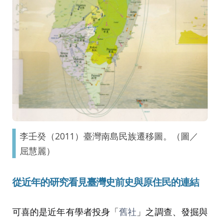
李壬癸（2011）臺灣南島民族遷移圖。（圖／
屈慧麗）
從近年的研
究
看見臺灣
史前史與原住民
的連結
可喜的是近年有學者投身「
舊社
」之調查、發掘與