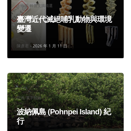
分
生物學
科普文摘精選
類：
臺灣近代滅絕哺乳動物與環境
變遷
作
陳彥君
2026 年 1 月 11 日
者：
分
亞洲
寰宇知旅
類：
波納佩島 (Pohnpei Island) 紀
行