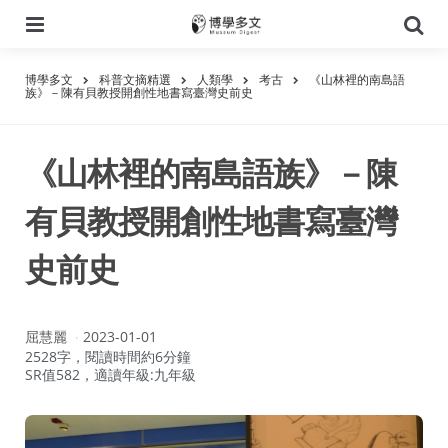
選
搜
單
尋
博學多文
科普文摘精選
人類學
考古
《山林裡的南島語
族》－陳有貝教授開創性地書寫臺灣史前史
《山林裡的南島語族》－陳
有貝教授開創性地書寫臺灣
史前史
作
屈慧麗
2023-01-01
者：
2528字，閱讀時間約6分鐘
SR值582，適讀年級:九年級