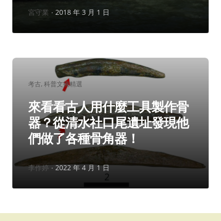
作
宮守業
2018 年 3 月 1 日
者：
分
考古
科普文摘精選
類：
來看看古人用什麼工具製作骨
器？從清水社口尾遺址發現他
們做了各種骨角器！
作
李作婷
2022 年 4 月 1 日
者：