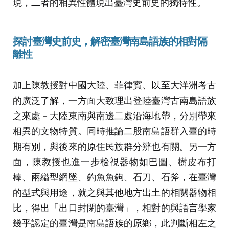
現，二者的相異性體現出臺灣史前史的獨特性。
探討
臺灣史前史，解密臺灣南島語族的相對隔
離性
加上陳教授對中國大陸、菲律賓、以至大洋洲考古
的廣泛了解，一方面大致理出登陸臺灣古南島語族
之來處－大陸東南與南邊二處沿海地帶，分別帶來
相異的文物特質。同時推論二股南島語群入臺的時
期有別，與後來的原住民族群分辨也有關。另一方
面，陳教授也進一步檢視器物如巴圖、樹皮布打
棒、兩縊型網墜、釣魚魚鉤、石刀、石斧，在臺灣
的型式與用途，就之與其他地方出土的相關器物相
比，得出「出口封閉的臺灣」，相對的與語言學家
幾乎認定的臺灣是南島語族的原鄉，此判斷相左之