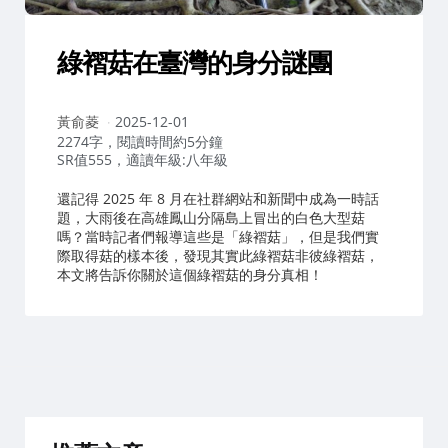
綠褶菇在臺灣的身分謎團
作
黃俞菱
2025-12-01
者：
2274字，閱讀時間約5分鐘
SR值555，適讀年級:八年級
還記得 2025 年 8 月在社群網站和新聞中成為一時話
題，大雨後在高雄鳳山分隔島上冒出的白色大型菇
嗎？當時記者們報導這些是「綠褶菇」，但是我們實
際取得菇的樣本後，發現其實此綠褶菇非彼綠褶菇，
本文將告訴你關於這個綠褶菇的身分真相！