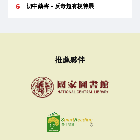
切中藥害－反毒超有梗特展
推薦夥伴