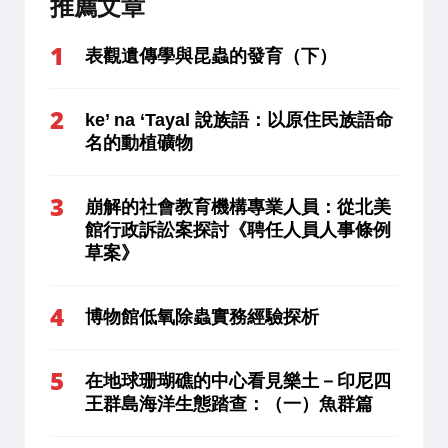
推薦文章
表觀遺傳學與昆蟲的發育（下）
ke’ na ‘Tayal 說族語：以原住民族語命
名的動植礦物
崩解的社會教育機構專業人員：從北美
館行政訴訟案探討《聘任人員人事條例
草案》
博物館低氧除蟲實務經驗探析
在地球珊瑚礁的中心看見樂土－印尼四
王群島海洋生態踏查：（一）魚群篇