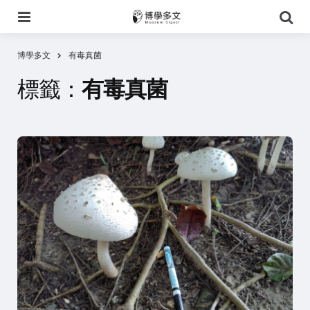
選
搜
單
尋
博學多文
有毒真菌
標籤：
有毒真菌