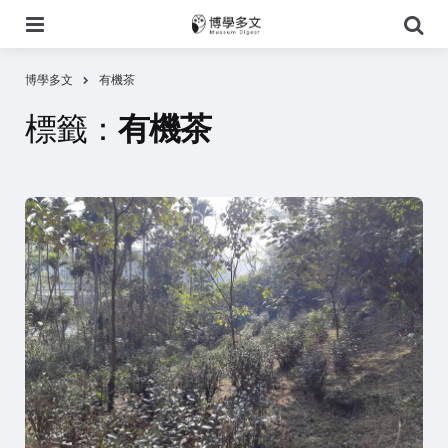
選
搜
單
尋
博學多文
有機茶
標籤：
有機茶