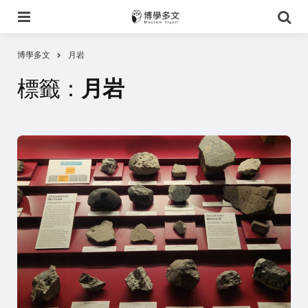
選
搜
單
尋
博學多文
月岩
標籤：
月岩