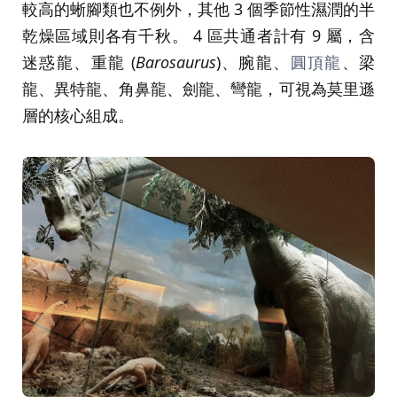
較高的蜥腳類也不例外，其他 3 個季節性濕潤的半
乾燥區域則各有千秋。 4 區共通者計有 9 屬，含
迷惑龍、重龍 (
Barosaurus
)、腕龍、
圓頂龍
、梁
龍、異特龍、角鼻龍、劍龍、彎龍，可視為莫里遜
層的核心組成。