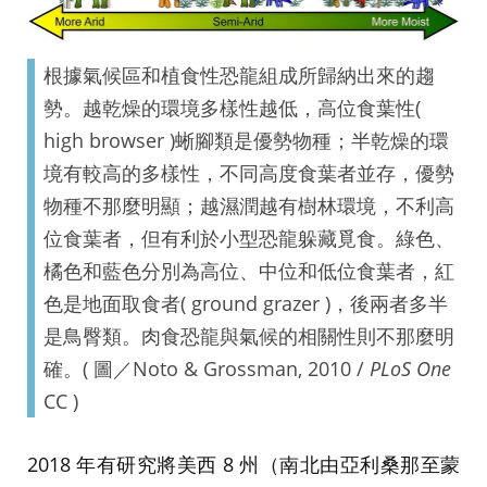
根據氣候區和植食性恐龍組成所歸納出來的趨
勢。越乾燥的環境多樣性越低，高位食葉性(
high browser )蜥腳類是優勢物種；半乾燥的環
境有較高的多樣性，不同高度食葉者並存，優勢
物種不那麼明顯；越濕潤越有樹林環境，不利高
位食葉者，但有利於小型恐龍躲藏覓食。綠色、
橘色和藍色分別為高位、中位和低位食葉者，紅
色是地面取食者( ground grazer )，後兩者多半
是鳥臀類。肉食恐龍與氣候的相關性則不那麼明
確。( 圖／Noto & Grossman, 2010 /
PLoS One
CC )
2018 年有研究將美西 8 州（南北由亞利桑那至蒙