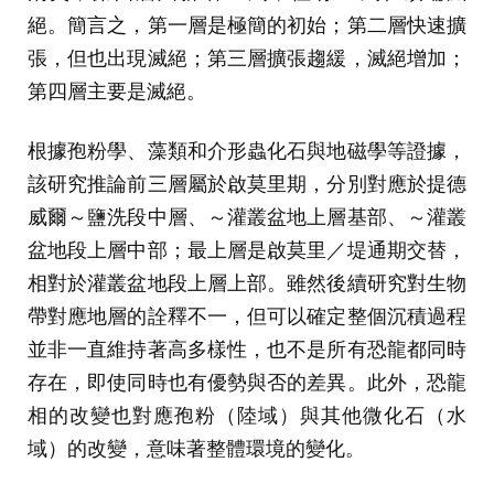
絕。簡言之，第一層是極簡的初始；第二層快速擴
張，但也出現滅絕；第三層擴張趨緩，滅絕增加；
第四層主要是滅絕。
根據孢粉學、藻類和介形蟲化石與地磁學等證據，
該研究推論前三層屬於啟莫里期，分別對應於提德
威爾～鹽洗段中層、～灌叢盆地上層基部、～灌叢
盆地段上層中部；最上層是啟莫里／堤通期交替，
相對於灌叢盆地段上層上部。雖然後續研究對生物
帶對應地層的詮釋不一，但可以確定整個沉積過程
並非一直維持著高多樣性，也不是所有恐龍都同時
存在，即使同時也有優勢與否的差異。此外，恐龍
相的改變也對應孢粉（陸域）與其他微化石（水
域）的改變，意味著整體環境的變化。