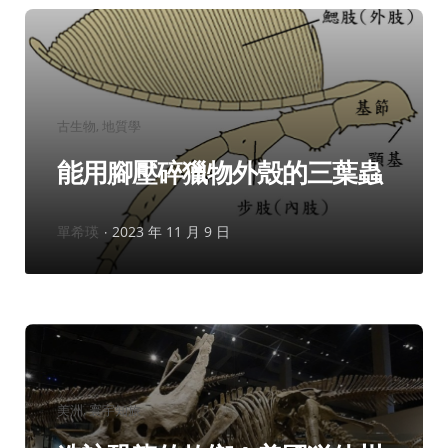
分
古生物
地質學
類：
能用腳壓碎獵物外殼的三葉蟲
作
單希瑛
2023 年 11 月 9 日
者：
分
美洲
寰宇知旅
類：