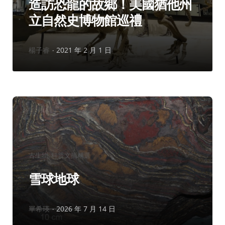
造訪恐龍的故鄉！美國猶他州
立自然史博物館巡禮
作
楊子睿
2021 年 2 月 1 日
者：
分
古生物
科普文摘精選
類：
雪球地球
作
單希瑛
2026 年 7 月 14 日
者：