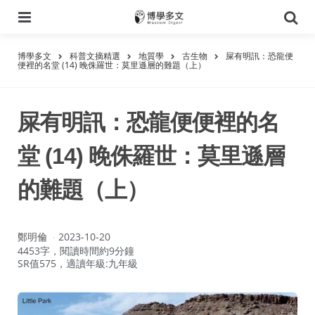
選
搜
單
尋
博學多文
科普文摘精選
地質學
古生物
屎有明訊：恐龍便
便裡的名堂 (14) 晚侏羅世：莫里遜層的難題（上）
屎有明訊：恐龍便便裡的名
堂 (14) 晚侏羅世：莫里遜層
的難題（上）
作
鄭明倫
2023-10-20
者：
4453字，閱讀時間約9分鐘
SR值575，適讀年級:九年級