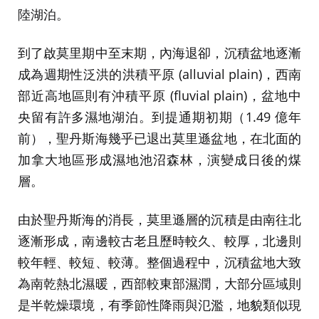
陸湖泊。
到了啟莫里期中至末期，內海退卻，沉積盆地逐漸
成為週期性泛洪的洪積平原 (alluvial plain)，西南
部近高地區則有沖積平原 (fluvial plain)，盆地中
央留有許多濕地湖泊。到提通期初期（1.49 億年
前），聖丹斯海幾乎已退出莫里遜盆地，在北面的
加拿大地區形成濕地池沼森林，演變成日後的煤
層。
由於聖丹斯海的消長，莫里遜層的沉積是由南往北
逐漸形成，南邊較古老且歷時較久、較厚，北邊則
較年輕、較短、較薄。整個過程中，沉積盆地大致
為南乾熱北濕暖，西部較東部濕潤，大部分區域則
是半乾燥環境，有季節性降雨與氾濫，地貌類似現