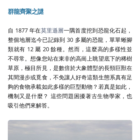
群龍齊聚之謎
自 1877 年在
莫里遜層
一隅首度挖到恐龍化石起，
整個地層迄今已記錄到 30 多屬的恐龍，單單蜥腳
類就有 12 屬 20 餘種。然而，這麼高的多樣性並
不尋常。想像您站在東非的高崗上眺望底下的稀樹
草原，極目所見，是數倍於大象體型的長頸巨獸在
其間漫步或覓食，不免讓人好奇這類生態系真有足
夠的食物承載如此多樣的巨型動物？若真是如此，
機制又是什麼？ 這些問題困擾著古生物學家，也
吸引他們來解答。