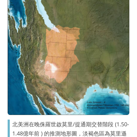
北美洲在晚侏羅世啟莫里/提通期交替階段 (1.50-
1.48億年前 ) 的推測地形圖，淡褐色區為莫里遜