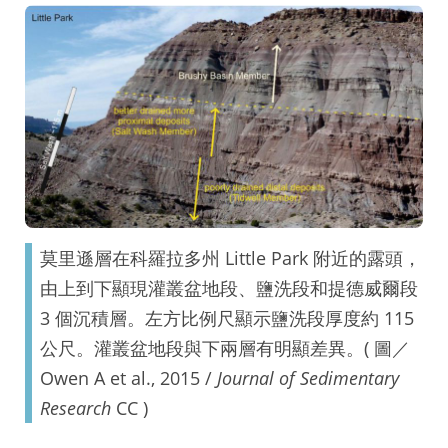
莫里遜層在科羅拉多州 Little Park 附近的露頭，
由上到下顯現灌叢盆地段、鹽洗段和提德威爾段
3 個沉積層。左方比例尺顯示鹽洗段厚度約 115
公尺。灌叢盆地段與下兩層有明顯差異。( 圖／
Owen A et al., 2015 /
Journal of Sedimentary
Research
CC )