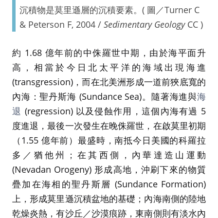
沉積物是莫里遜層的沉積要素。( 圖／Turner C
& Peterson F, 2004 /
Sedimentary Geology
CC )
約 1.68 億年前的中侏羅世中期，由於海平面升
高，相當於今日北太平洋的海域出現海進
(transgression)，而在北美洲形成一道前狹底寬的
內海：聖丹斯海 (Sundance Sea)。隨著海進與
海
退
(regression) 以及侵蝕作用，這個內海有過 5
度進退，最後一次發生在晚侏羅世，在啟莫里初期
（1.55 億年前）最盛時，南抵今日美國的科羅拉
多／猶他州；在其西側，內華達造山運動
(Nevadan Orogeny) 形成高地，沖刷下來的物質
疊加在海相的聖丹斯層 (Sundance Formation)
上，形成莫里遜沉積盆地的基礎；內海南側的陸地
乾燥炎熱，有沙丘／沙漠痕跡，東南側則有淡水內