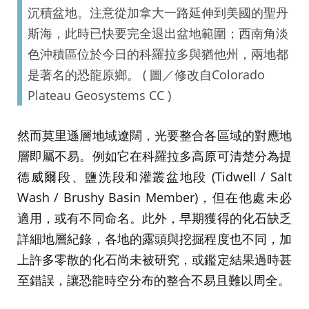
沉積盆地。注意從加拿大一路延伸到美國的聖丹
斯海，此時已快要完全退出盆地範圍；西南角淡
色沖積區位於今日的科羅拉多與猶他州，兩地都
是著名的恐龍原鄉。 ( 圖／修改自Colorado
Plateau Geosystems CC )
然而莫里遜層地域遼闊，光要整合各區域的對應地
層即屬不易。例如它在科羅拉多高原可清楚分為提
德威爾段、鹽洗段和灌叢盆地段 (Tidwell / Salt
Wash / Brushy Basin Member)，但在他處未必
適用，或有不同命名。此外，早期獲得的化石缺乏
詳細地層紀錄，各地的露頭與挖掘程度也不同，加
上許多零散的化石尚未被研究，或鑑定結果過時甚
至錯誤，讓恐龍時空分布的整合不易且難以周全。