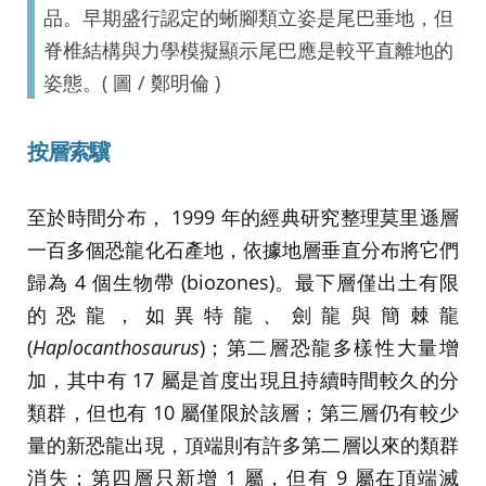
品。早期盛行認定的蜥腳類立姿是尾巴垂地，但
脊椎結構與力學模擬顯示尾巴應是較平直離地的
姿態。( 圖 / 鄭明倫 )
按層索驥
至於時間分布， 1999 年的經典研究整理莫里遜層
一百多個恐龍化石產地，依據地層垂直分布將它們
歸為 4 個生物帶 (biozones)。最下層僅出土有限
的恐龍，如異特龍、劍龍與簡棘龍
(
Haplocanthosaurus
)；第二層恐龍多樣性大量增
加，其中有 17 屬是首度出現且持續時間較久的分
類群，但也有 10 屬僅限於該層；第三層仍有較少
量的新恐龍出現，頂端則有許多第二層以來的類群
消失；第四層只新增 1 屬，但有 9 屬在頂端滅