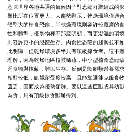
意味世界各地共通的氣候因子對恐龍群聚組成的影
響比所在位置更大。大趨勢顯示，乾燥環境僅適合
體型大的植食恐龍，半乾燥環境則容許較寬廣的食
性和體型，優勢物種不那麼明顯，而更潮濕的環境
則容許更小的恐龍生存。肉食性恐龍的趨勢並不如
此明顯，但乾燥環境多半只有頂級掠食者。這不難
理解，因為乾燥地區植被稀疏，中小型植食恐龍缺
乏食物與掩蔽，難以生存。反倒是蜥腳類營養需求
相對較低，飢餓耐受度較高，且能靠遷徙克服食物
匱乏，因而成為優勢類群。要以這些巨獸或其幼獸
為食，只有頂級掠食獸辦得到。