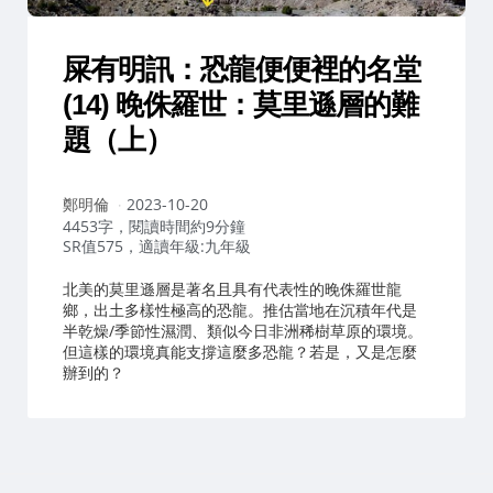
屎有明訊：恐龍便便裡的名堂
(14) 晚侏羅世：莫里遜層的難
題（上）
作
鄭明倫
2023-10-20
者：
4453字，閱讀時間約9分鐘
SR值575，適讀年級:九年級
北美的莫里遜層是著名且具有代表性的晚侏羅世龍
鄉，出土多樣性極高的恐龍。推估當地在沉積年代是
半乾燥/季節性濕潤、類似今日非洲稀樹草原的環境。
但這樣的環境真能支撐這麼多恐龍？若是，又是怎麼
辦到的？