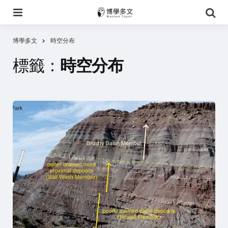
選
搜
單
尋
博學多文
時空分布
標籤：
時空分布