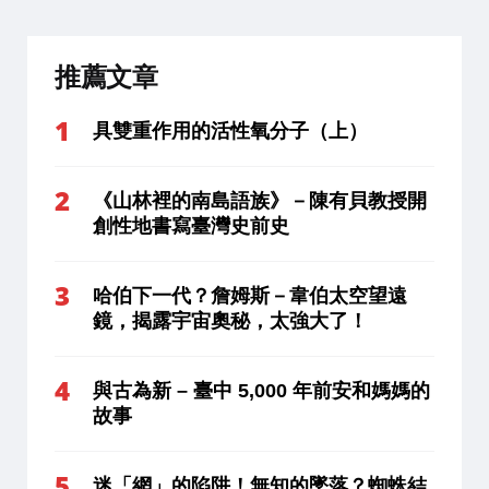
推薦文章
具雙重作用的活性氧分子（上）
《山林裡的南島語族》－陳有貝教授開
創性地書寫臺灣史前史
哈伯下一代？詹姆斯－韋伯太空望遠
鏡，揭露宇宙奧秘，太強大了！
與古為新 – 臺中 5,000 年前安和媽媽的
故事
迷「網」的陷阱！無知的墜落？蜘蛛結