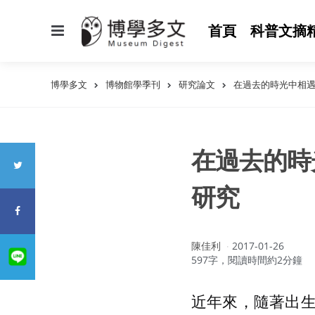
選
首頁
科普文摘
單
博學多文
博物館學季刊
研究論文
在過去的時光中相
在過去的時
研究
作
陳佳利
2017-01-26
者：
597字，閱讀時間約2分鐘
近年來，隨著出