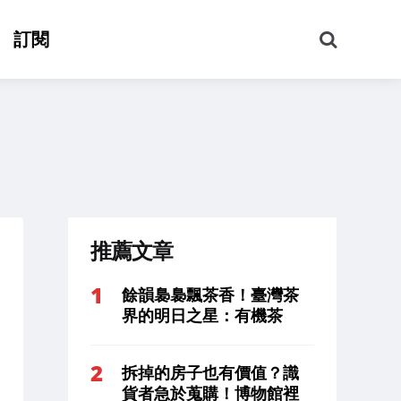
搜
訂閱
尋
推薦文章
餘韻裊裊飄茶香！臺灣茶
界的明日之星：有機茶
拆掉的房子也有價值？識
貨者急於蒐購！博物館裡