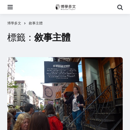
選
搜
單
尋
博學多文
敘事主體
標籤：
敘事主體