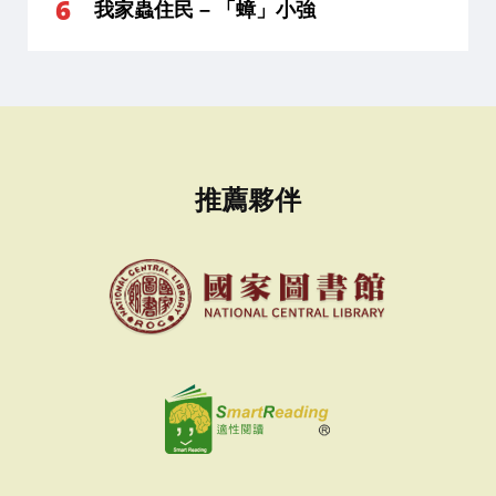
我家蟲住民 – 「蟑」小強
推薦夥伴