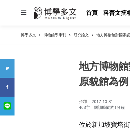
選
首頁
科普文摘
單
博學多文
博物館學季刊
研究論文
地方博物館對國家
地方博物館
原貌館為例
作
張釋
2017-10-31
者：
468字，閱讀時間約1分鐘
位於新加坡寶塔街