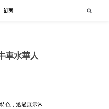
搜
訂閱
尋
牛車水華人
的特色，透過展示常