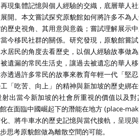
，再現集體記憶與個人經驗的交織，底層華人社
被展開。本文嘗試探究原貌館如何將許多不為人
館的歷史視角、其用意與意義；嘗試理解展示中
與當今移民社群的關係。研究發現，原貌館嘗試
車水居民的角度去看歷史，以個人經驗故事做為
常被遺漏的常民生活史，讓過去被遺忘的華人移
示亦透過許多常民的故事來教育年輕一代「堅忍
勞工「吃苦、向上」的精神與新加坡的歷史綁在
投射出當今新加坡的社會所重視的價值以及對
在面臨中國崛起下的潛能在地方 (place-maki
方化、將牛車水的歷史記憶與當代接軌，呈現與
步思考原貌館做為離散空間的可能。