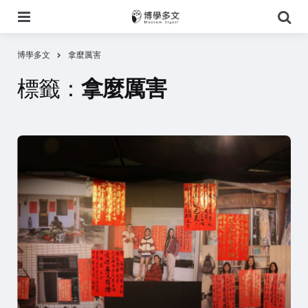
選
搜
單
尋
博學多文
拿麼厲害
標籤：
拿麼厲害