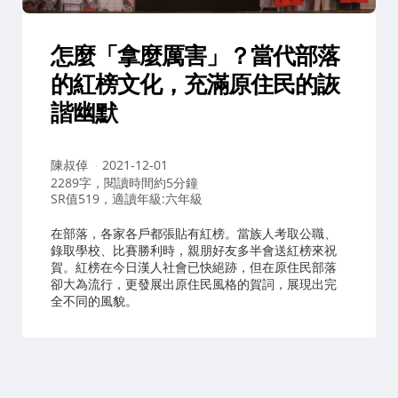
怎麼「拿麼厲害」？當代部落
的紅榜文化，充滿原住民的詼
諧幽默
作
陳叔倬
2021-12-01
者：
2289字，閱讀時間約5分鐘
SR值519，適讀年級:六年級
在部落，各家各戶都張貼有紅榜。當族人考取公職、
錄取學校、比賽勝利時，親朋好友多半會送紅榜來祝
賀。紅榜在今日漢人社會已快絕跡，但在原住民部落
卻大為流行，更發展出原住民風格的賀詞，展現出完
全不同的風貌。