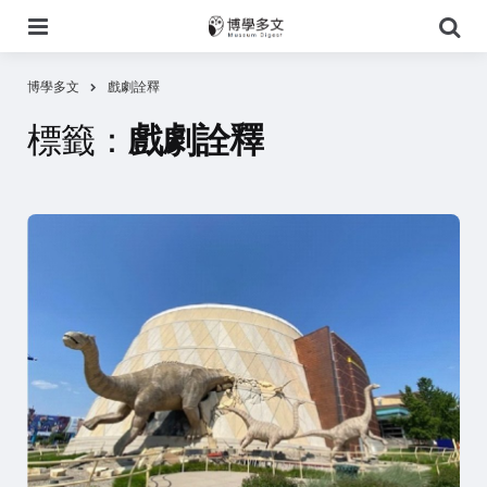
選
搜
單
尋
博學多文
戲劇詮釋
標籤：
戲劇詮釋