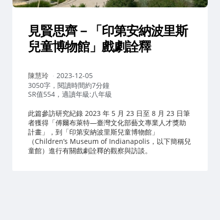
見賢思齊－「印第安納波里斯
兒童博物館」戲劇詮釋
作
陳慧玲
2023-12-05
者：
3050字，閱讀時間約7分鐘
SR值554，適讀年級:八年級
此篇參訪研究紀錄 2023 年 5 月 23 日至 8 月 23 日筆
者獲得「傅爾布萊特—臺灣文化部藝文專業人才獎助
計畫」，到「印第安納波里斯兒童博物館」
（Children’s Museum of Indianapolis，以下簡稱兒
童館）進行有關戲劇詮釋的觀察與訪談。