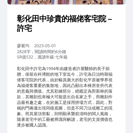
彰化田中珍貴的福佬客宅院 –
許宅
作
廖紫均
2023-05-01
者：
2828字，閱讀時間約6分鐘
SR值532，適讀年級:七年級
彰化田中許宅為1994年由建造者許屋醫師的長子捐
贈，保留在科博館的地下室迄今，許宅為日治時期福
佬客宅院的代表，由於幅員廣大的彰化平原被學界視
為福佬客重要的集散地，因此凸顯出本棟房舍所代表
的意義與價值。尤其彩繪部分，經鑑定為郭新林的落
款，其雕刻也有極大可能是出自名家之手，而雕刻作
品最有趣之處，在於施工是採用拼場方式，因此，對
稱的門兩邊出現同樣底圖，但是不同刀法或雕工的現
象。而其屋頂剪黏，則明顯承襲前清時的閩人風格，
隨著老宅中的工藝被辨識與解讀，老宅的文資價值也
逐步被國人認識。