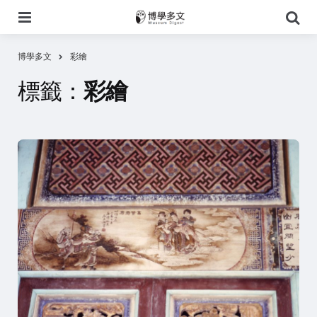
選
搜
單
尋
博學多文
彩繪
標籤：
彩繪