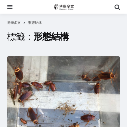
選
搜
單
尋
博學多文
形態結構
標籤：
形態結構