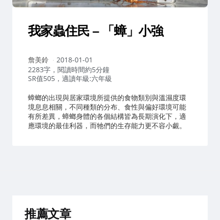
我家蟲住民 – 「蟑」小強
作
詹美鈴
2018-01-01
者：
2283字，閱讀時間約5分鐘
SR值505，適讀年級:六年級
蟑螂的出現與居家環境所提供的食物類別與溫濕度環
境息息相關，不同種類的分布、食性與偏好環境可能
有所差異，蟑螂身體的各個結構皆為長期演化下，適
應環境的最佳利器，而牠們的生存能力更不容小覷。
推薦文章