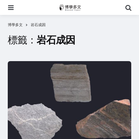
選
搜
單
尋
博學多文
岩石成因
標籤：
岩石成因