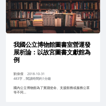
我國公立博物館圖書室營運發
展析論：以故宮圖書文獻館為
例
作
劉偉傑
2018-10-31
者：
483字，閱讀時間約1分鐘
國內公立博物館為了實踐使命、支援館務或服務公眾
等不同...