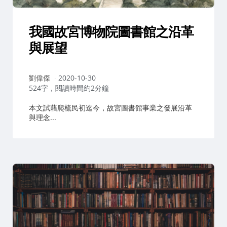
我國故宮博物院圖書館之沿革
與展望
作
劉偉傑
2020-10-30
者：
524字，閱讀時間約2分鐘
本文試藉爬梳民初迄今，故宮圖書館事業之發展沿革
與理念...