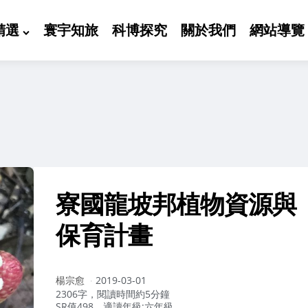
精選
寰宇知旅
科博探究
關於我們
網站導覽
寮國龍坡邦植物資源與
保育計畫
作
楊宗愈
2019-03-01
者：
2306字，閱讀時間約5分鐘
SR值498，適讀年級:六年級