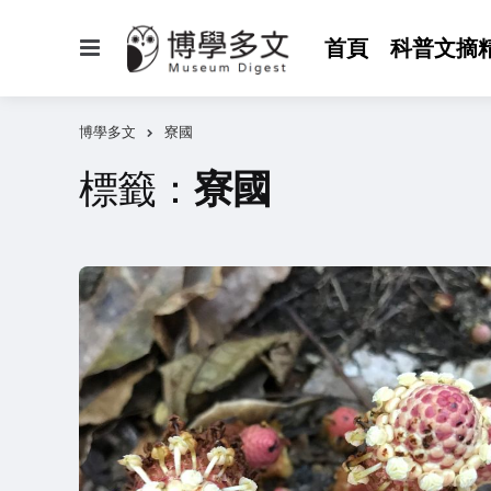
選
首頁
科普文摘
單
博學多文
寮國
標籤：
寮國