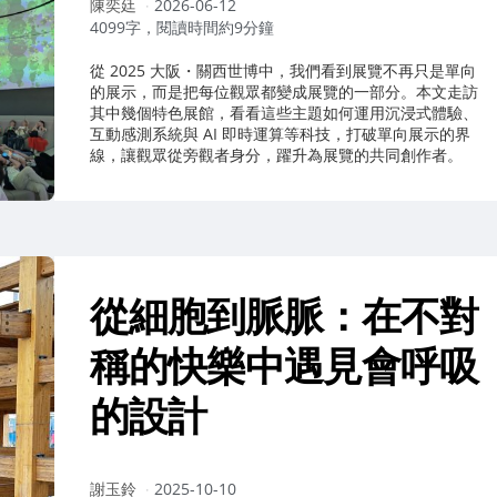
作
陳奕廷
2026-06-12
者：
4099字，閱讀時間約9分鐘
從 2025 大阪・關西世博中，我們看到展覽不再只是單向
的展示，而是把每位觀眾都變成展覽的一部分。本文走訪
其中幾個特色展館，看看這些主題如何運用沉浸式體驗、
互動感測系統與 AI 即時運算等科技，打破單向展示的界
線，讓觀眾從旁觀者身分，躍升為展覽的共同創作者。
從細胞到脈脈：在不對
稱的快樂中遇見會呼吸
的設計
作
謝玉鈴
2025-10-10