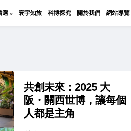
精選
寰宇知旅
科博探究
關於我們
網站導覽
共創未來：2025 大
阪・關西世博，讓每個
人都是主角