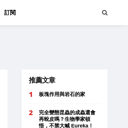
搜
訂閱
尋
推薦文章
板塊作用與岩石的家
完全變態昆蟲的成蟲還會
再蛻皮嗎？生物學家頓
悟，不禁大喊 Eureka！