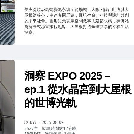
夢洲從垃圾島蛻變為永續示範場域，大阪 • 關西世博以大
屋根為核心，串連各國展館，展現生命、科技與設計共創
的未來社會。圓形語彙貫穿空間敘事與建築永續，夢洲站
為沉浸式感官旅程起點，大屋根打造全球共享的幸福生活
提案。
洞察 EXPO 2025－
ep.1 從水晶宮到大屋根
的世博光軌
作
謝玉鈴
2025-08-09
者：
5527字，閱讀時間約12分鐘
SR值547，適讀年級:八年級