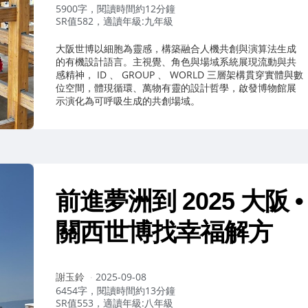
者：
5900字，閱讀時間約12分鐘
SR值582，適讀年級:九年級
大阪世博以細胞為靈感，構築融合人機共創與演算法生成
的有機設計語言。主視覺、角色與場域系統展現流動與共
感精神， ID 、 GROUP 、 WORLD 三層架構貫穿實體與數
位空間，體現循環、萬物有靈的設計哲學，啟發博物館展
示演化為可呼吸生成的共創場域。
前進夢洲到 2025 大阪 •
關西世博找幸福解方
作
謝玉鈴
2025-09-08
者：
6454字，閱讀時間約13分鐘
SR值553，適讀年級:八年級