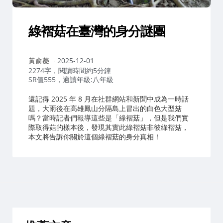
綠褶菇在臺灣的身分謎團
作
黃俞菱
2025-12-01
者：
2274字，閱讀時間約5分鐘
SR值555，適讀年級:八年級
還記得 2025 年 8 月在社群網站和新聞中成為一時話
題，大雨後在高雄鳳山分隔島上冒出的白色大型菇
嗎？當時記者們報導這些是「綠褶菇」，但是我們實
際取得菇的樣本後，發現其實此綠褶菇非彼綠褶菇，
本文將告訴你關於這個綠褶菇的身分真相！