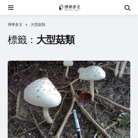
選
搜
單
尋
博學多文
大型菇類
標籤：
大型菇類