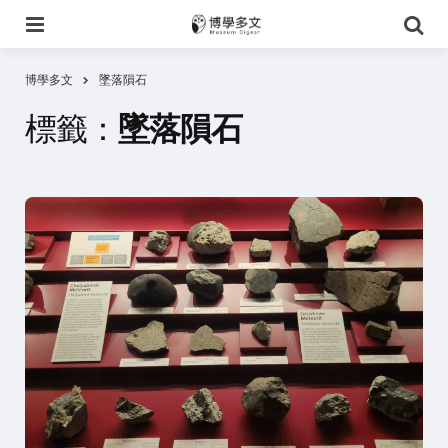
選
搜
單
尋
博學多文
墜落隕石
標籤：
墜落隕石