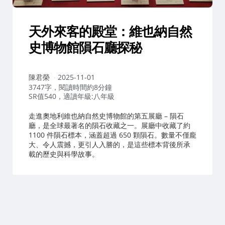
天外來客的殿堂：維也納自然
史博物館隕石廳探秘
作
陳君榮
2025-11-01
者：
3747字，閱讀時間約8分鐘
SR值540，適讀年級:八年級
走進奧地利維也納自然史博物館的第五展廳 – 隕石
廳，是全球最著名的隕石收藏之一。展廳中收藏了約
1100 件隕石標本，涵蓋超過 650 顆隕石。數量不僅龐
大、令人震撼，更引人入勝的，是這些標本背後所承
載的歷史與科學故事。