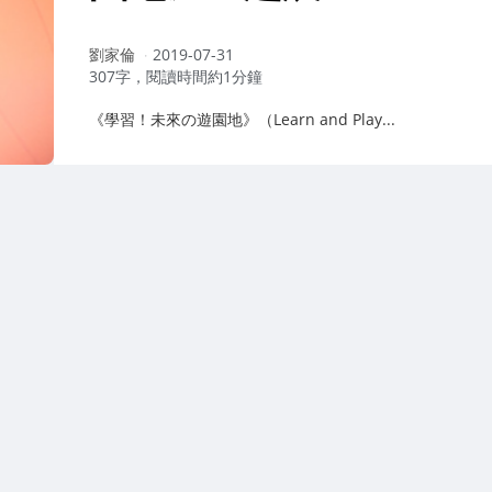
作
劉家倫
2019-07-31
者：
307字，閱讀時間約1分鐘
《學習！未來の遊園地》（Learn and Play...