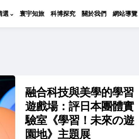
精選
寰宇知旅
科博探究
關於我們
網站導覽
融合科技與美學的學習
遊戲場：評日本團體實
驗室《學習！未來の遊
園地》主題展