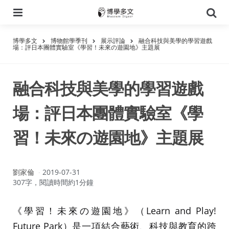
選
搜
單
尋
博學多文
博物館學季刊
展示評論
融合科技與美學的學習遊戲
場：評日本團體實驗室《學習！未來の遊園地》主題展
融合科技與美學的學習遊戲
場：評日本團體實驗室《學
習！未來の遊園地》主題展
作
劉家倫
2019-07-31
者：
307字，閱讀時間約1分鐘
《學習！未來の遊園地》（Learn and Play!
Future Park）是一項結合藝術、科技與教育的跨