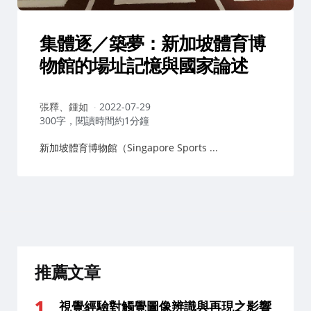
集體逐／築夢：新加坡體育博
物館的場址記憶與國家論述
作
張釋、鍾如
2022-07-29
者：
300字，閱讀時間約1分鐘
新加坡體育博物館（Singapore Sports ...
推薦文章
視覺經驗對觸覺圖像辨識與再現之影響