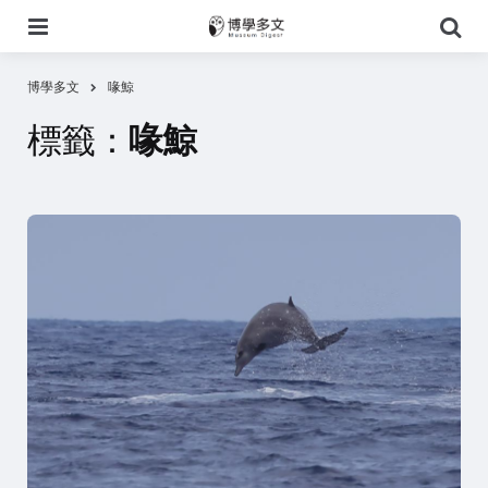
選
搜
單
尋
博學多文
喙鯨
標籤：
喙鯨