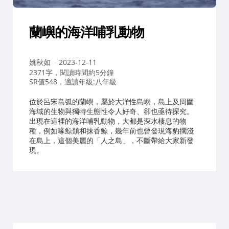
蘭嶼的海洋哺乳動物
作
姚秋如
2023-12-11
者：
2371字，閱讀時間約5分鐘
SR值548，適讀年級:八年級
位於呂宋島弧的蘭嶼，屬於大洋性島嶼，島上及周圍
海域的生物與獨特生態性令人好奇、卻也亟待探究。
出現在這裡的海洋哺乳動物，大都是深水棲息的物
種，例如喙鯨類和抹香鯨，幾年前也曾發現海豹擱淺
在島上，這個美麗的「人之島」，不斷帶給大家新發
現。