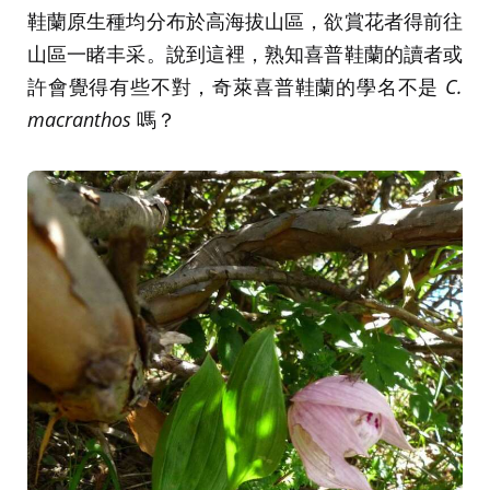
鞋蘭原生種均分布於高海拔山區，欲賞花者得前往
山區一睹丰采。說到這裡，熟知喜普鞋蘭的讀者或
許會覺得有些不對，奇萊喜普鞋蘭的學名不是
C.
macranthos
嗎？