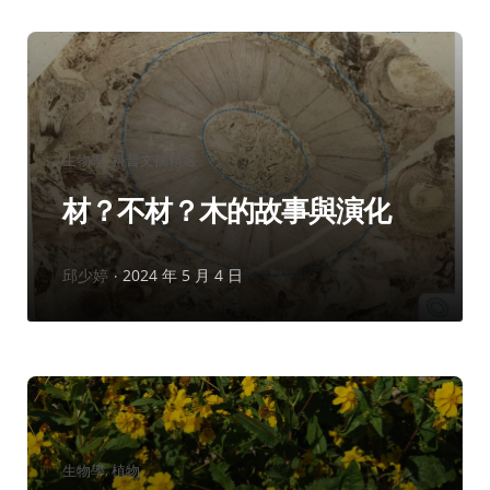
分
生物學
科普文摘精選
類：
材？不材？木的故事與演化
作
邱少婷
2024 年 5 月 4 日
者：
分
生物學
植物
類：