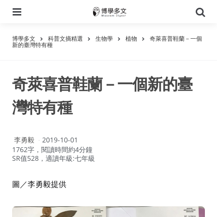
選
搜
單
尋
博學多文
科普文摘精選
生物學
植物
奇萊喜普鞋蘭－一個
新的臺灣特有種
奇萊喜普鞋蘭－一個新的臺
灣特有種
作
李勇毅
2019-10-01
者：
1762字，閱讀時間約4分鐘
SR值528，適讀年級:七年級
圖／李勇毅提供