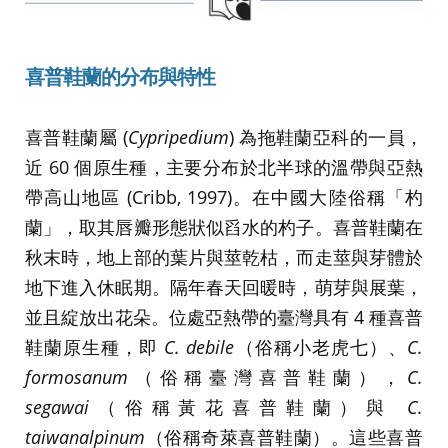
喜普鞋蘭的分布與特性
喜普鞋蘭屬 (
Cypripedium
) 為拖鞋蘭亞科的一員，
近 60 個原生種，主要分布於北半球的溫帶與亞熱
帶高山地區 (Cribb, 1997)。在中國大陸俗稱「杓
蘭」，取其唇瓣形態狀似舀水的杓子。喜普鞋蘭在
秋末時，地上部的葉片與莖乾枯，而走莖與芽體於
地下進入休眠期。隔年春天回暖時，萌芽與展葉，
並且綻放出花朵。位處亞熱帶的臺灣具有 4 種喜普
鞋蘭原生種，即
C. debile
（俗稱小老虎七）、
C.
formosanum
（俗稱臺灣喜普鞋蘭），
C.
segawai
（俗稱黃花喜普鞋蘭）與
C.
taiwanalpinum
（俗稱奇萊喜普鞋蘭）。這些喜普