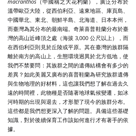
macranthos
（中國稱之大花杓蘭），廣泛分布於
溫帶歐亞大陸，從西伯利亞、遠東地區、庫頁島、
中國華北、東北、朝鮮半島、北海道、日本本州，
而臺灣為其分布的最南端。奇萊喜普鞋蘭分布於臺
灣的高山近峰頂之處（海拔 3,000 公尺以上），而
在西伯利亞則見於丘陵或平原。其在臺灣的族群隔
離於南方的高山上，生態環境迥異於北方低地，使
我們不禁要問：其族群之間的遺傳結構會有多少的
差異？如此美麗又廣布的喜普鞋蘭為研究族群遺傳
與生物地理的好材料，這也讓我們想了解在過去久
遠的時間裡，此物種是否隨著地球氣候變遷，如冰
河時期的出現與退去，才形塑了現今的族群分布。
這些都是我們想更深入了解的問題。具備這些基礎
知識，對於後續保育工作該如何進行才有著手的依
據。