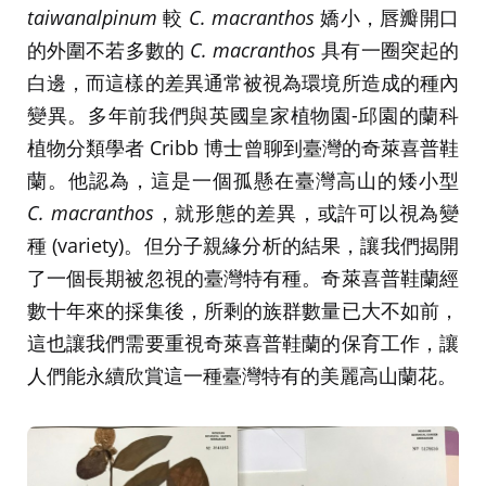
taiwanalpinum
較
C. macranthos
嬌小，唇瓣開口
的外圍不若多數的
C. macranthos
具有一圈突起的
白邊，而這樣的差異通常被視為環境所造成的種內
變異。多年前我們與英國皇家植物園-邱園的蘭科
植物分類學者 Cribb 博士曾聊到臺灣的奇萊喜普鞋
蘭。他認為，這是一個孤懸在臺灣高山的矮小型
C. macranthos
，就形態的差異，或許可以視為變
種 (variety)。但分子親緣分析的結果，讓我們揭開
了一個長期被忽視的臺灣特有種。奇萊喜普鞋蘭經
數十年來的採集後，所剩的族群數量已大不如前，
這也讓我們需要重視奇萊喜普鞋蘭的保育工作，讓
人們能永續欣賞這一種臺灣特有的美麗高山蘭花。