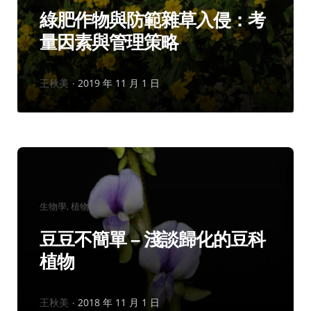
綠肥作物與防範雜草入侵：考
量因素與管理策略
作
王秋美
2019 年 11 月 1 日
者：
分
生物學
植物
類：
豆豆不簡單 – 淺談歸化的豆科
植物
作
王秋美
2018 年 11 月 1 日