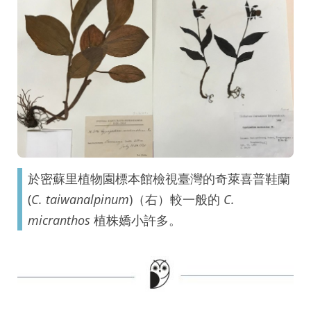
於密蘇里植物園標本館檢視臺灣的奇萊喜普鞋蘭
(
C. taiwanalpinum
)（右）較一般的
C.
micranthos
植株嬌小許多。