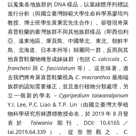
以蒐集各地族群的 DNA 樣品，以葉綠體序列標誌
進行分析（與國立臺灣師範大學生命科學系廖培均
教授、博士班學生黃秉宏先生合作）。卻發現奇萊
喜普鞋蘭的臺灣族群不與其他族群樣品（即西伯利
亞、遠東地區、庫頁島、中國華北、東北、朝鮮半
島、北海道、日本本州等）歸屬同一群，反而與其
他喜普鞋蘭物種形成姊妹群（包括
C. calcicola
,
C.
franchetii
與
C. fasciolatum
等）。這意味著，過
去我們將奇萊喜普鞋蘭視為
C. macranthos
最南端
族群的認知需要修正，並且進行植物分類處理，另
立一個新的學名 –
Cypripedium taiwanalpinum
Y.I. Lee, P.C. Liao & T.P. Lin（由國立臺灣大學植
物科學研究所林讚標教授命名，於 2019 年 8 月發
表於
Taiwania
期刊，DOI: 10.6165／
tai.2019.64.339）。從形態觀之，
C.