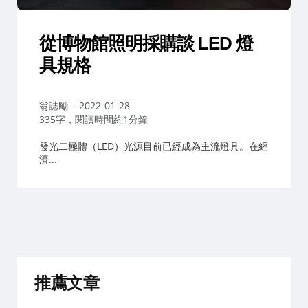
從博物館照明採購談 LED 燈
具規格
作
翁誌勵
2022-01-28
者：
335字，閱讀時間約1分鐘
發光二極體（LED）光源目前已經成為主流燈具。在經
濟...
推薦文章