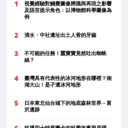
視覺經驗對觸覺圖像辨識與再現之影響
及語言提示角色：以博物館科學圖像為
例
清水・中社遺址出土人骨的牙齒
不可能的任務！蠶寶寶竟然吐出蜘蛛
絲？
臺灣具有代表性的冰河地形在哪裡？南
湖大山！是孑遺冰河地形
日本東北仙台城下的地底森林世界－富
沢遺跡
科博四十特展圖卡的科學故事與原理