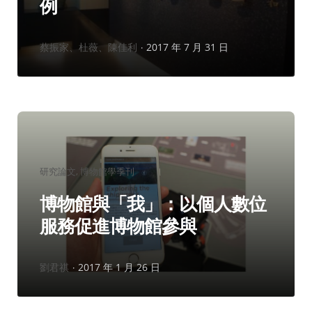
例
作
蔡振家、杜薇、陳佳利
2017 年 7 月 31 日
者：
分
研究論文
博物館學季刊
類：
博物館與「我」：以個人數位
服務促進博物館參與
作
劉君祺
2017 年 1 月 26 日
者：