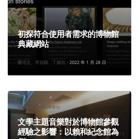
分
博物館學季刊
博物館論壇
類：
初探符合使用者需求的博物館
典藏網站
作
竇培文、李冠穎、丁維欣
2022 年 1 月 28 日
者：
分
研究論文
博物館學季刊
類：
文學主題音樂對於博物館參觀
經驗之影響：以賴和紀念館為