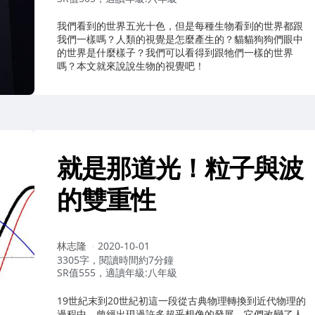
我們看到的世界五光十色，但是每種生物看到的世界都跟
我們一樣嗎？人類的視覺是怎麼產生的？貓貓狗狗們眼中
的世界是什麼樣子？我們可以看得到跟牠們一樣的世界
嗎？本文就來說說生物的視覺吧！
就是那道光！粒子與波
的雙重性
作
林志隆
2020-10-01
者：
3305字，閱讀時間約7分鐘
SR值555，適讀年級:八年級
19世紀末到20世紀初這一段從古典物理轉換到近代物理的
過程中，曾經出現過許多超乎想像的發展，它們改變了人