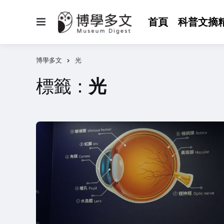
選
首頁
科普文摘
單
博學多文
光
標籤：
光