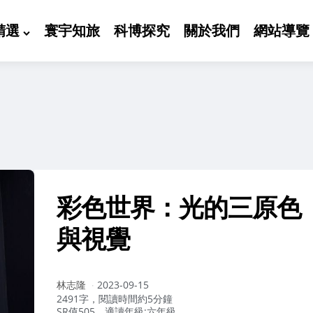
精選
寰宇知旅
科博探究
關於我們
網站導覽
彩色世界：光的三原色
與視覺
作
林志隆
2023-09-15
者：
2491字，閱讀時間約5分鐘
SR值505，適讀年級:六年級