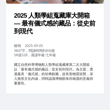
2025 人類學組蒐藏庫大開箱
— 最有儀式感的藏品：從史前
到現代
作
楊翎
2025-09-05
者：
3847字，閱讀時間約8分鐘
SR值528，適讀年級:七年級
國立自然科學博物館人類學組蒐藏庫第二次大開箱，
以「最有儀式感的藏品：從史前到現代」為主題，透
過最具「儀式感」的珍稀館藏，從有形物質狀態，深
入無形文化內涵，同時認識博物館保存維護的意義與
重要性。