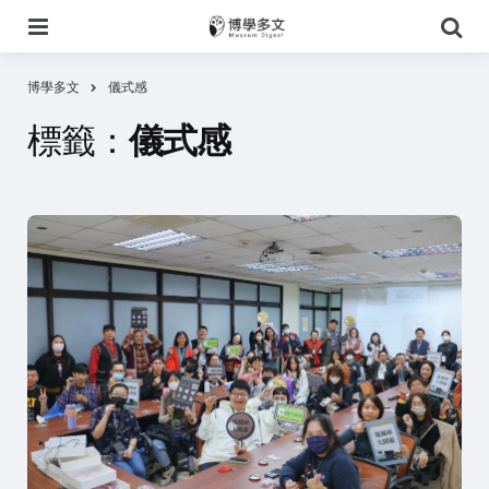
選
搜
單
尋
博學多文
儀式感
標籤：
儀式感