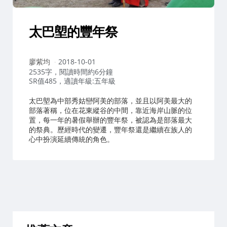
太巴塱的豐年祭
作
廖紫均
2018-10-01
者：
2535字，閱讀時間約6分鐘
SR值485，適讀年級:五年級
太巴塱為中部秀姑巒阿美的部落，並且以阿美最大的
部落著稱，位在花東縱谷的中間，靠近海岸山脈的位
置，每一年的暑假舉辦的豐年祭，被認為是部落最大
的祭典。歷經時代的變遷，豐年祭還是繼續在族人的
心中扮演延續傳統的角色。