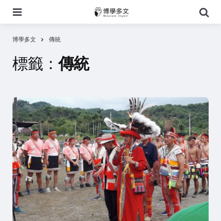
選
搜
單
尋
博學多文
傳統
標籤：
傳統