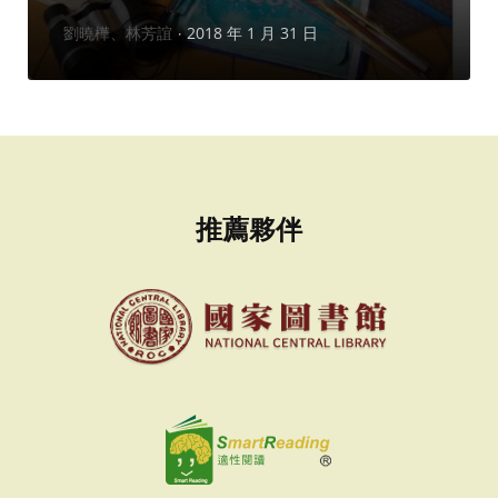
作
劉曉樺、林芳誼
2018 年 1 月 31 日
者：
推薦夥伴