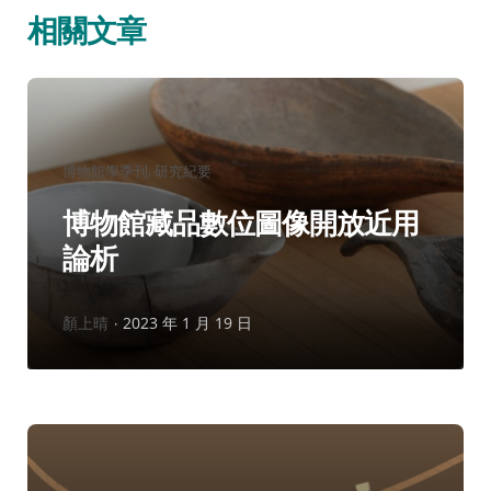
相關文章
分
博物館學季刊
研究紀要
類：
博物館藏品數位圖像開放近用
論析
作
顏上晴
2023 年 1 月 19 日
者：