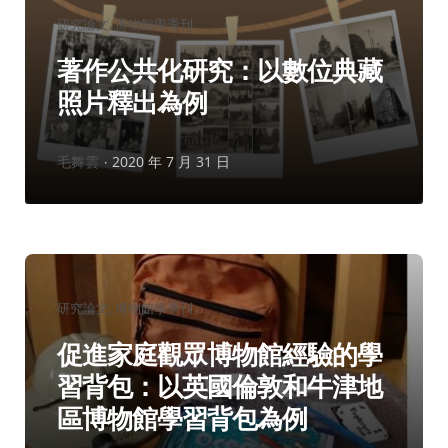
分
研究論文
博物館學季刊
類：
著作公共化研究：以數位典藏
照片釋出為例
作
毛舞雲
2020 年 7 月 31 日
者：
分
研究論文
博物館學季刊
類：
促進家庭觀眾博物館經驗的學
習背包：以英國倫敦和牛津地
區博物館學習背包為例