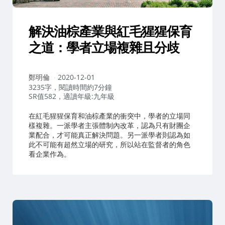
解決油棕產業與紅毛猩猩保育
之道：學者立場複雜且分歧
作
鄭明倫
2020-12-01
者：
3235字，閱讀時間約7分鐘
SR值582，適讀年級:九年級
在紅毛猩猩保育和油棕產業的衝突中，學者的立場同
樣複雜。一派學者主張體制內改革，認為只有財團企
業配合，才可能真正解決問題。另一派學者則認為如
此不可能有超然立場的研究，所以站在監督者的角色
看企業作為。