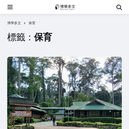
選
搜
單
尋
博學多文
保育
標籤：
保育