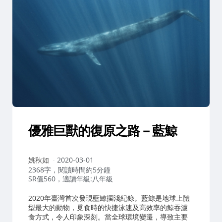
優雅巨獸的復原之路－藍鯨
作
姚秋如
2020-03-01
者：
2368字，閱讀時間約5分鐘
SR值560，適讀年級:八年級
2020年臺灣首次發現藍鯨擱淺紀錄。藍鯨是地球上體
型最大的動物，覓食時的快捷泳速及高效率的鯨吞濾
食方式，令人印象深刻。當全球環境變遷，導致主要