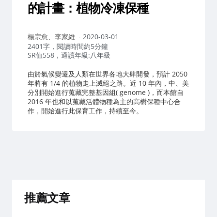
的計畫：植物冷凍保種
作
楊宗愈、李家維
2020-03-01
者：
2401字，閱讀時間約5分鐘
SR值558，適讀年級:八年級
由於氣候變遷及人類在世界各地大肆開發，預計 2050
年將有 1/4 的植物走上滅絕之路。近 10 年內，中、美
分別開始進行蒐藏完整基因組( genome )，而本館自
2016 年也和以蒐藏活體物種為主的高樹保種中心合
作，開始進行此保育工作，持續至今。
推薦文章