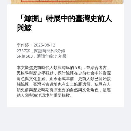
「鯨掘」特展中的臺灣史前人
與鯨
作
李作婷
2025-08-12
者：
2737字，閱讀時間約6分鐘
SR值583，適讀年級:九年級
本文聚焦史前時代人類與鯨豚的互動，並結合考古、
民族學與歷史學觀點，探討鯨豚在史前社會中的資源
角色與文化意涵。距今兩萬年前，史前人類已開始接
觸鯨豚，臺灣考古遺址也有出土鯨豚遺留。鯨豚在人
類史前與歷史時期扮演重要的自然與文化角色，是連
結人類與海洋環境的重要橋樑。