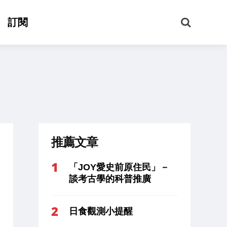
搜
訂閱
尋
推薦文章
「JOY愛史前原住民」－
談考古學的科普推廣
日食觀測小提醒