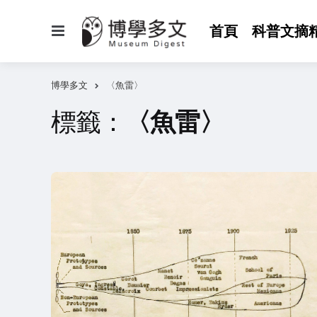
選
首頁
科普文摘
單
博學多文
〈魚雷〉
標籤：
〈魚雷〉