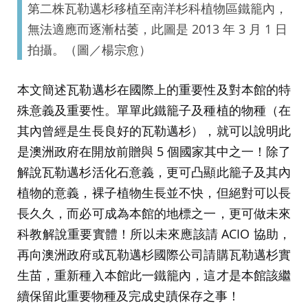
第二株瓦勒邁杉移植至南洋杉科植物區鐵籠內，
無法適應而逐漸枯萎，此圖是 2013 年 3 月 1 日
拍攝。（圖／楊宗愈）
本文簡述瓦勒邁杉在國際上的重要性及對本館的特
殊意義及重要性。單單此鐵籠子及種植的物種（在
其內曾經是生長良好的瓦勒邁杉），就可以說明此
是澳洲政府在開放前贈與 5 個國家其中之一！除了
解說瓦勒邁杉活化石意義，更可凸顯此籠子及其內
植物的意義，裸子植物生長並不快，但絕對可以長
長久久，而必可成為本館的地標之一，更可做未來
科教解說重要實體！所以未來應該請 ACIO 協助，
再向澳洲政府或瓦勒邁杉國際公司請購瓦勒邁杉實
生苗，重新種入本館此一鐵籠內，這才是本館該繼
續保留此重要物種及完成史蹟保存之事！