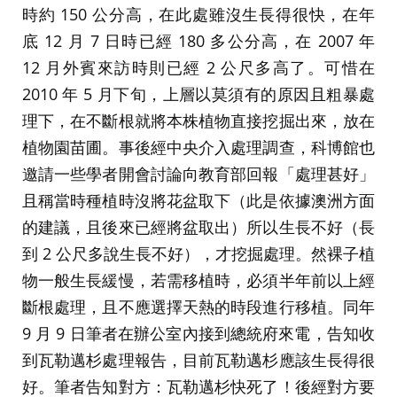
時約 150 公分高，在此處雖沒生長得很快，在年
底 12 月 7 日時已經 180 多公分高，在 2007 年
12 月外賓來訪時則已經 2 公尺多高了。可惜在
2010 年 5 月下旬，上層以莫須有的原因且粗暴處
理下，在不斷根就將本株植物直接挖掘出來，放在
植物園苗圃。事後經中央介入處理調查，科博館也
邀請一些學者開會討論向教育部回報「處理甚好」
且稱當時種植時沒將花盆取下（此是依據澳洲方面
的建議，且後來已經將盆取出）所以生長不好（長
到 2 公尺多說生長不好），才挖掘處理。然裸子植
物一般生長緩慢，若需移植時，必須半年前以上經
斷根處理，且不應選擇天熱的時段進行移植。同年
9 月 9 日筆者在辦公室內接到總統府來電，告知收
到瓦勒邁杉處理報告，目前瓦勒邁杉應該生長得很
好。筆者告知對方：瓦勒邁杉快死了！後經對方要