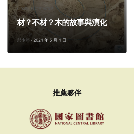
分
生物學
科普文摘精選
類：
材？不材？木的故事與演化
作
邱少婷
2024 年 5 月 4 日
者：
推薦夥伴