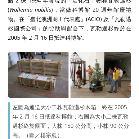
贈 2 株 1994 年發現的「活化石」物種瓦勒邁杉
(
Wollemia
nobilis
)，當做科博館 20 週年館慶禮
物。在「臺北澳洲商工代表處」(ACIO) 及「瓦勒邁
杉國際公司」的協助與配合下，瓦勒邁杉終於在
2005 年 2 月 16 日抵達科博館。
左圖為運送大小二株瓦勒邁杉木箱，終在 2005
年 2 月 16 日抵達科博館；右圖為大小二株瓦勒
邁杉終於露面，大株 150 公分高，小株 90 公分
高。（圖／楊宗愈）