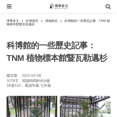
選
搜
單
尋
博學多文
科博探究
博物館史
科博館的一些歷史記事：TNM 植
物標本館暨瓦勒邁杉
科博館的一些歷史記事：
TNM 植物標本館暨瓦勒邁杉
作
楊宗愈
2025-03-08
者：
3578字，閱讀時間約8分鐘
SR值535，適讀年級:七年級