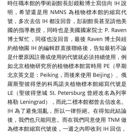
時任職本館的學術副館長彭鏡毅博士寫信向 IH 說
明，希望還是用 NMNS 為植物標本館的縮寫代
號，多次去信 IH 都沒回音，彭副館長甚至請他美
國的指導教授，同時也是美國國家院士 P. Raven
博士幫忙，同樣也沒回音，最後 Raven 博士與紐
約植物園 IH 的編輯群直接聯絡後，告知最初不論
是什麼原因註冊或使用的代號就必須持續使用，例
如北京植物研究所的植物標本館當時用 PE（早期
北京英文是：Peiking，而後來使用 Beijing）、俄
羅斯聖彼得堡的科馬諾夫植物標本館縮寫代號是
LE（聖彼得堡城 St. Petersburg 曾經改名為列寧
格勒 Leningrad），而此二標本館都曾去信改名。
IH 為了避免混亂，所以一律拒絕。在得知此結論
後，我們也只能同意。而在我們同意使用 TNM 做
為標本館縮寫代號後，一週之內即收到 IH 回信，