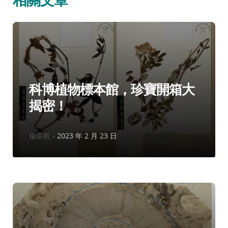
相關文章
分
生物學
植物
類：
科博植物標本館，珍寶開箱大
揭密！
作
楊宗愈
2023 年 2 月 23 日
者：