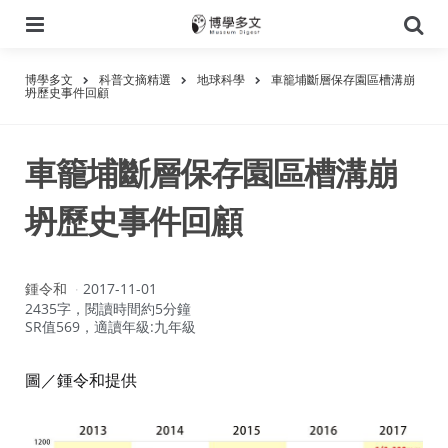
選
搜
單
尋
博學多文
科普文摘精選
地球科學
車籠埔斷層保存園區槽溝崩
坍歷史事件回顧
車籠埔斷層保存園區槽溝崩
坍歷史事件回顧
作
鍾令和
2017-11-01
者：
2435字，閱讀時間約5分鐘
SR值569，適讀年級:九年級
圖／鍾令和提供