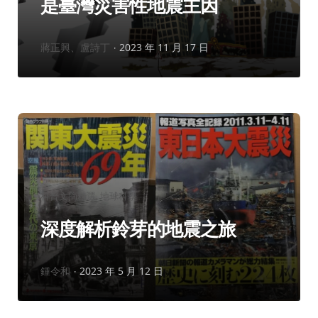
是臺灣災害性地震主因
作
蔣正興、盧詩丁
2023 年 11 月 17 日
者：
分
科普文摘精選
地球科學
類：
深度解析鈴芽的地震之旅
作
鍾令和
2023 年 5 月 12 日
者：