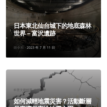
分
科普文摘精選
地球科學
類：
日本東北仙台城下的地底森林
世界－富沢遺跡
作
鍾令和
2023 年 7 月 11 日
者：
分
科普文摘精選
地球科學
類：
如何減輕地震災害？活動斷層