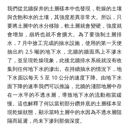
我們從北牆探井的土層樣本中也發現，乾燥的土壤
與含飽和水的土壤，其強度差異非常大。所以，只
要將土層中的水分移除，軟土層就會變硬，強度就
會增加，崩坍也就不會擴大。為了要強制土層排
水，7 月中搶工完成的抽水設施，使用的第一天便
抽出約 2.5 噸的地下水，北牆的牆面馬上不滲水
了，並呈現乾燥現象，此後北牆排水系統就沒有收
集到任何地下水的滲出。在持續抽水的情況下，地
下水面以每天 5 至 10 公分的速度下降。由地下水
面下降的速率我們可以推論，北牆的淺部地層中存
在一水平的不透水層，導致地下水的流動相當緩
慢。這也解釋了何以當初部分鑽井底的土層樣本呈
現乾燥狀態，顯示當時土層中的水因為不透水層阻
隔而延遲，尚未下滲到那個深度。