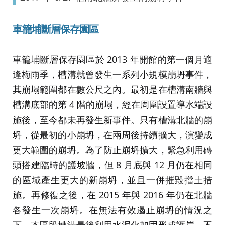
車籠埔斷層保存園區
車籠埔斷層保存園區於 2013 年開館的第一個月適
逢梅雨季，槽溝就曾發生一系列小規模崩坍事件，
其崩塌範圍都在數公尺之內。最初是在槽溝南牆與
槽溝底部的第 4 階的崩塌，經在周圍設置導水端設
施後，至今都未再發生新事件。只有槽溝北牆的崩
坍，從最初的小崩坍，在兩周後持續擴大，演變成
更大範圍的崩坍。為了防止崩坍擴大，緊急利用磚
頭搭建臨時的護坡牆，但 8 月底與 12 月仍在相同
的區域產生更大的新崩坍，並且一併摧毀擋土措
施。再修復之後，在 2015 年與 2016 年仍在北牆
各發生一次崩坍。在無法有效遏止崩坍的情況之