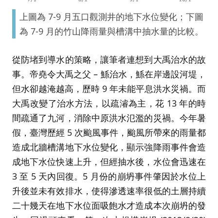
上圖為 7-9 月五口觀測井的地下水位變化；下圖
為 7-9 月的竹山降雨量與槽溝中抽水量的比較。
從防堵到導水的策略，讓筆者連想到大禹治水的故
事。帝堯令大禹之父 – 鯀治水，鯀在岸邊設河堤，
但水卻越淹越高，歷時 9 年未能平息洪水災禍。而
大禹改變了治水方法，以疏濬為主，花 13 年的時
間疏通了九河，消除中原洪水氾濫的災禍。今年暑
假，臺灣歷經 5 次颱風事件，颱風所帶來的雨量都
造成北牆槽溝地下水位變化，顯示強降雨事件會造
成地下水位快速上升，但經抽水後，水位會迅速在
3 至 5 天內回復。5 月份的崩坍事件肇因於水位上
升後並未有效排水，使得滲透速率很低的土層持續
二十幾天在地下水位面吸飽水才造成本次崩坍的發