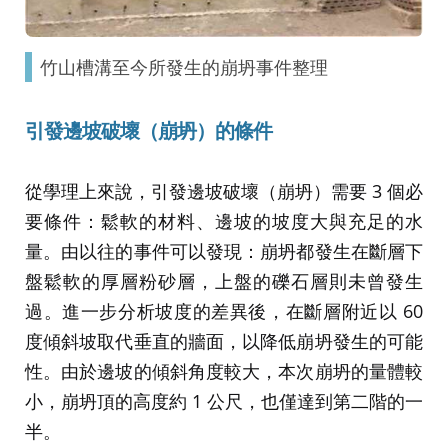
竹山槽溝至今所發生的崩坍事件整理
引發邊坡破壞（崩坍）的條件
從學理上來說，引發邊坡破壞（崩坍）需要 3 個必
要條件：鬆軟的材料、邊坡的坡度大與充足的水
量。由以往的事件可以發現：崩坍都發生在斷層下
盤鬆軟的厚層粉砂層，上盤的礫石層則未曾發生
過。進一步分析坡度的差異後，在斷層附近以 60
度傾斜坡取代垂直的牆面，以降低崩坍發生的可能
性。由於邊坡的傾斜角度較大，本次崩坍的量體較
小，崩坍頂的高度約 1 公尺，也僅達到第二階的一
半。