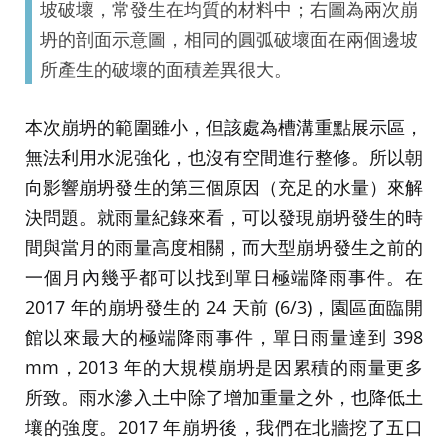
坡破壞，常發生在均質的材料中；右圖為兩次崩
坍的剖面示意圖，相同的圓弧破壞面在兩個邊坡
所產生的破壞的面積差異很大。
本次崩坍的範圍雖小，但該處為槽溝重點展示區，
無法利用水泥強化，也沒有空間進行整修。所以朝
向影響崩坍發生的第三個原因（充足的水量）來解
決問題。就雨量紀錄來看，可以發現崩坍發生的時
間與當月的雨量高度相關，而大型崩坍發生之前的
一個月內幾乎都可以找到單日極端降雨事件。在
2017 年的崩坍發生的 24 天前 (6/3)，園區面臨開
館以來最大的極端降雨事件，單日雨量達到 398
mm，2013 年的大規模崩坍是因累積的雨量更多
所致。雨水滲入土中除了增加重量之外，也降低土
壤的強度。2017 年崩坍後，我們在北牆挖了五口