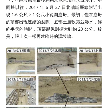
下，本區段槽溝最後利用水泥化加固形成護岸。不
同於以往，2017 年 6 月 27 日北牆斷層線附近出
現 1.6 公尺 × 1 公尺小範圍崩坍。最初，僅在崩坍
的頂部出現連續的裂隙，底部土層軟落並滲水，經
約半天的時間，頂部裂隙則擴大到約 20 公分。於
是，跟上次一樣再建臨時的護坡牆。