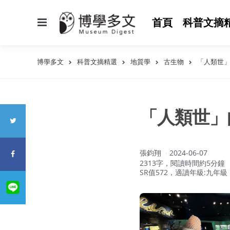
選
首頁
科普文摘
單
博學多文
科普文摘精選
地質學
古生物
「人類世
「人類世」
作
張鈞翔
2024-06-07
者：
2313字，閱讀時間約5分鐘
SR值572，適讀年級:九年級