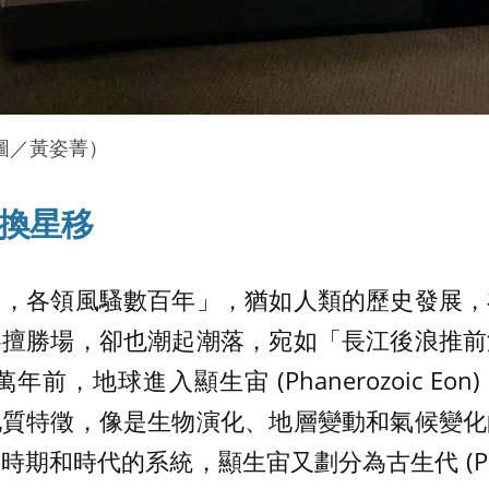
圖／黃姿菁）
換星移
出，各領風騷數百年」，猶如人類的歷史發展，
各擅勝場，卻也潮起潮落，宛如「長江後浪推前
千萬年前，地球進入顯生宙 (Phanerozoic E
地質特徵，像是生物演化、地層變動和氣候變化
期和時代的系統，顯生宙又劃分為古生代 (Pale