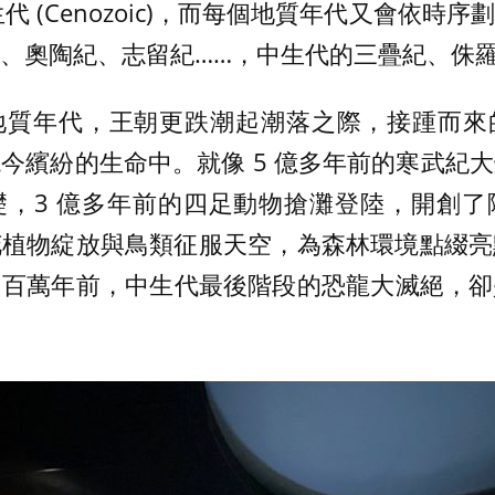
 和新生代 (Cenozoic)，而每個地質年代又會依
、奧陶紀、志留紀……，中生代的三疊紀、侏
地質年代，王朝更跌潮起潮落之際，接踵而來
今繽紛的生命中。就像 5 億多年前的寒武紀
礎，3 億多年前的四足動物搶灘登陸，開創了
花植物綻放與鳥類征服天空，為森林環境點綴亮
 6 百萬年前，中生代最後階段的恐龍大滅絕，