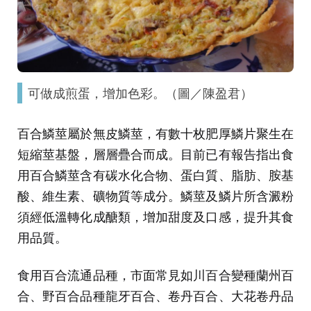
可做成煎蛋，增加色彩。（圖／陳盈君）
百合鱗莖屬於無皮鱗莖，有數十枚肥厚鱗片聚生在
短縮莖基盤，層層疊合而成。目前已有報告指出食
用百合鱗莖含有碳水化合物、蛋白質、脂肪、胺基
酸、維生素、礦物質等成分。鱗莖及鱗片所含澱粉
須經低溫轉化成醣類，增加甜度及口感，提升其食
用品質。
食用百合流通品種，市面常見如川百合變種蘭州百
合、野百合品種龍牙百合、卷丹百合、大花卷丹品