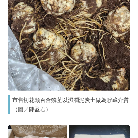
市售切花類百合鱗莖以濕潤泥炭土做為貯藏介質
（圖／陳盈君）