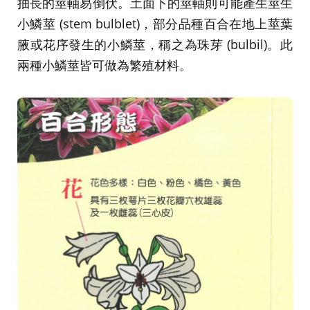
抽長的莖軸易倒伏。土面下的莖軸則可能產生莖生
小鱗莖 (stem bulblet)，部分品種百合在地上莖葉
腋或花序發生的小鱗莖，稱之為珠芽 (bulbil)。此
兩種小鱗莖皆可做為繁殖材料。