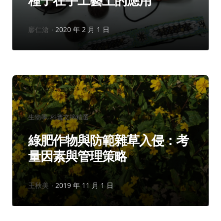
種子在手工藝上的應用
作
廖仁滄
2020 年 2 月 1 日
者：
分
生物學
科普文摘精選
類：
綠肥作物與防範雜草入侵：考
量因素與管理策略
作
王秋美
2019 年 11 月 1 日
者：