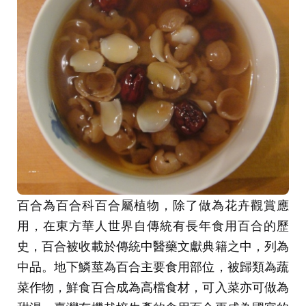
百合為百合科百合屬植物，除了做為花卉觀賞應
用，在東方華人世界自傳統有長年食用百合的歷
史，百合被收載於傳統中醫藥文獻典籍之中，列為
中品。地下鱗莖為百合主要食用部位，被歸類為蔬
菜作物，鮮食百合成為高檔食材，可入菜亦可做為