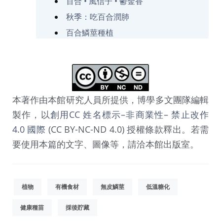
百合 • 風信子 • 鬱金香
秋季：吃百合潤肺
百合鱗莖種植
本著作由本館研究人員所提供，博學多文團隊編輯
製作，以
創用CC 姓名標示–非商業性– 禁止改作
4.0 國際
(CC BY-NC-ND 4.0) 授權條款釋出。若需
要使用本篇的文字、圖像等，請洽本館出版室。
植物
有機食材
無皮鱗莖
低溫糖化
健康種苗
採後貯藏