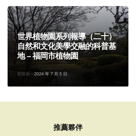
分
亞洲
寰宇知旅
類：
世界植物園系列報導（二十）
自然和文化美學交融的科普基
地 – 福岡市植物園
作
胡維新
2024 年 7 月 5 日
者：
推薦夥伴