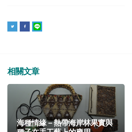
相關文章
分
植物
科普文摘精選
類：
海種情緣－熱帶海岸林果實與