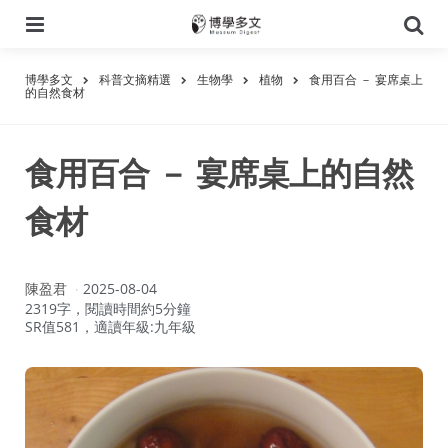
選
搜
單
尋
博學多文
科普文摘精選
生物學
植物
食用百合 － 宴席桌上
的自然食材
食用百合 － 宴席桌上的自然
食材
作
陳盈君
2025-08-04
者：
2319字，閱讀時間約5分鐘
SR值581，適讀年級:九年級