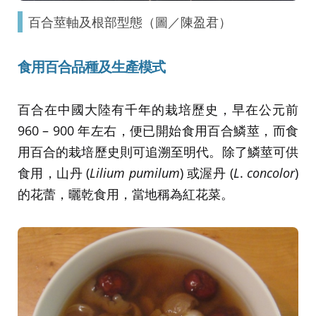
百合莖軸及根部型態（圖／陳盈君）
食用百合品種及生產模式
百合在中國大陸有千年的栽培歷史，早在公元前
960 – 900 年左右，便已開始食用百合鱗莖，而食
用百合的栽培歷史則可追溯至明代。除了鱗莖可供
食用，山丹 (
Lilium pumilum
) 或渥丹 (
L
.
concolor
)
的花蕾，曬乾食用，當地稱為紅花菜。