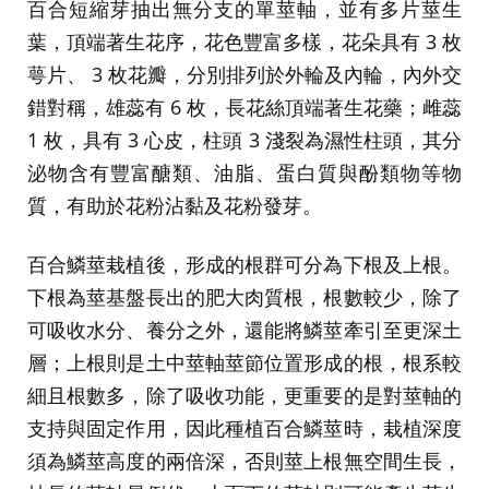
百合短縮芽抽出無分支的單莖軸，並有多片莖生
葉，頂端著生花序，花色豐富多樣，花朵具有 3 枚
萼片、 3 枚花瓣，分別排列於外輪及內輪，內外交
錯對稱，雄蕊有 6 枚，長花絲頂端著生花藥；雌蕊
1 枚，具有 3 心皮，柱頭 3 淺裂為濕性柱頭，其分
泌物含有豐富醣類、油脂、蛋白質與酚類物等物
質，有助於花粉沾黏及花粉發芽。
百合鱗莖栽植後，形成的根群可分為下根及上根。
下根為莖基盤長出的肥大肉質根，根數較少，除了
可吸收水分、養分之外，還能將鱗莖牽引至更深土
層；上根則是土中莖軸莖節位置形成的根，根系較
細且根數多，除了吸收功能，更重要的是對莖軸的
支持與固定作用，因此種植百合鱗莖時，栽植深度
須為鱗莖高度的兩倍深，否則莖上根無空間生長，