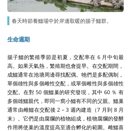
春天時節養鱷場中於岸邊取暖的揚子鱷群。
生命週期
揚子鱷的繁殖季節是初夏，交配率在 6 月中旬最
高。如果天氣熱，繁殖期也會提早。在交配期間，
成鱷通常在池塘周邊尋找配偶。牠們是多配偶制，
單個雄性與多個雌性交配，或單個雌性與多個雄性
交配。在對 50 個鱷巢的研究發現，其中 60 ％ 有
多個雄鱷親代，即同一窩小鱷有不同的父親。鱷巢
通常由雌鱷在交配後 2 – 3 週內建造（7 月到 8 月
末）。它們是由腐爛的植物組成，植物腐爛的發酵
作用將使巢的溫度提高至適合孵化的範圍。雌鱷喜