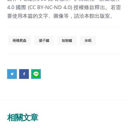
4.0 國際
(CC BY-NC-ND 4.0) 授權條款釋出。若需
要使用本篇的文字、圖像等，請洽本館出版室。
兩棲爬蟲
揚子鱷
短吻鱷
休眠
相關文章