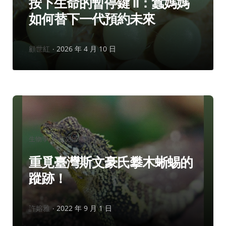
按下生命的暫停鍵 II：蠶媽媽
如何替下一代預約未來
作
顧世紅
2026 年 4 月 10 日
者：
分
生物學
科普文摘精選
類：
重覓臺灣斯文豪氏攀木蜥蜴的
蹤跡！
作
許嫆雅
2022 年 9 月 1 日
者：