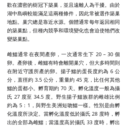
歡在濃密的樹冠下築巢，並且遠離人為干擾。由於
湖中島嶼較能滿足這兩種條件，因此常被選作築巢
地點。巢穴總是靠近水源。個體通常每年返回相同
的築巢點，但種內競爭和環境變化也會迫使牠們改
變築巢點。
雌鱷通常在夜間產卵，一次通常生下 20 – 30 個
卵。產卵後，雌鱷有時會離開巢穴，但大多時間則
在附近守護所產的卵。揚子鱷的蛋長度約為 6 公
分，直徑約 3.5 公分，重量約 45 克，比任何其他
鱷的蛋都小。孵育期約 70 天。孵化溫度一般為攝
氏 27 度至 34.5 度。野生揚子鱷族群的雌雄比例
約為 5：1，與野生美洲短吻鱷一樣。性別是由孵
化溫度所決定。當孵化溫度低於攝氏 28 度時，孵
出的全部為雌鱷；當溫度高於攝氏 33 度時，孵出