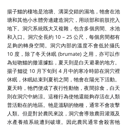
揚子鱷的棲地是池塘、溝渠交錯的濕地，牠會在池
塘和其他小水體旁邊建造洞穴，用頭部和前肢挖入
地下。洞穴系統既大又複雜，包含多個房間、水池
和入口。洞穴全長約 10 – 25 公尺，每個房間都有
足夠的轉身空間。洞穴內部的溫度不會低於攝氏
10 度，除了冬天休眠 (brumate) 之用，亦可以作
為短吻鱷的撤退據點，夏天則是白天避暑的地方。
揚子鱷從 10 月下旬到 4 月中的寒冷時節在洞穴裡
休眠，休眠結束到夏初之間，牠會在陽光下活動。
夏天時，牠們便成了夜行性動物，夜間掠食，白天
則在洞穴中納涼。這種行為使牠還能夠存活在人類
普活動在的地區。牠是溫馴的物種，通常不會攻擊
人類。但是對於農民來說，洞穴會導致農田灌溉及
水產養殖系統遭到破壞。因此農民通常會殺害牠