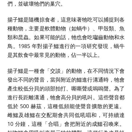
們，並破壞牠們的巢穴。
揚子鱷是隨機掠食者，這意味著牠吃可以捕捉到各
種動物，主要是軟體動物（如蝸牛）、甲殼類、魚
類和昆蟲。如果可能的話，牠也會吃囓齒動物和水
鳥。1985 年對揚子鱷進行的一項研究發現，蝸牛
是其飲食中最常見的動物，佔一半以上。
揚子鱷是一種會「交談」的動物，在不同情況下會
發出不同的聲音，當與附近的鱷進行溝通時，牠會
產生較低分貝的頭部拍打、嘶嘶聲或嗚嗚聲。為了
進行長距離溝通，牠會高分貝的吼叫。這些聲音都
低於 500 赫茲，這種低頻能使聲音擴散的更遠。
雌鱷及雄鱷在交配期會共同低吼唱和，可持續達
10 分鐘，這種「合唱」會把附近的成鱷召喚來。