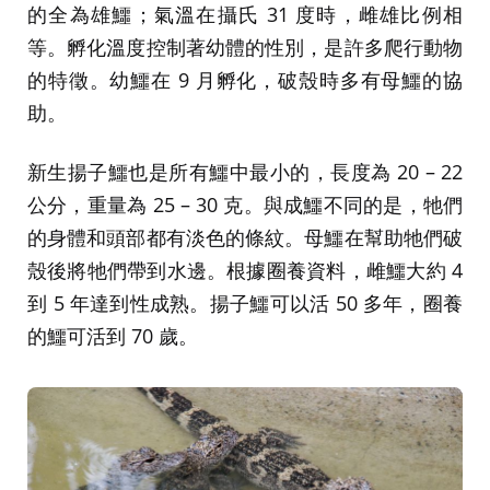
的全為雄鱷；氣溫在攝氏 31 度時，雌雄比例相
等。孵化溫度控制著幼體的性別，是許多爬行動物
的特徵。幼鱷在 9 月孵化，破殼時多有母鱷的協
助。
新生揚子鱷也是所有鱷中最小的，長度為 20 – 22
公分，重量為 25 – 30 克。與成鱷不同的是，牠們
的身體和頭部都有淡色的條紋。母鱷在幫助牠們破
殼後將牠們帶到水邊。根據圈養資料，雌鱷大約 4
到 5 年達到性成熟。揚子鱷可以活 50 多年，圈養
的鱷可活到 70 歲。