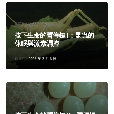
分
生物學
科普文摘精選
類：
按下生命的暫停鍵 I：昆蟲的
休眠與激素調控
作
顧世紅
2026 年 3 月 8 日
者：
分
生物學
科普文摘精選
類：