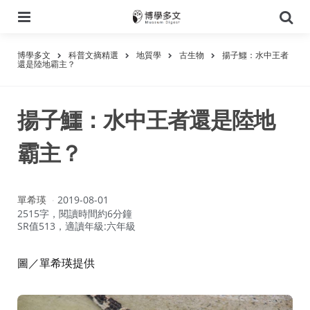
選
搜
單
尋
博學多文
科普文摘精選
地質學
古生物
揚子鱷：水中王者
還是陸地霸主？
揚子鱷：水中王者還是陸地
霸主？
作
單希瑛
2019-08-01
者：
2515字，閱讀時間約6分鐘
SR值513，適讀年級:六年級
圖／單希瑛提供