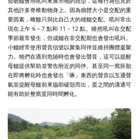
短吻鱷會用吼叫來展示牠的體型，這種行為也見於
其他許多脊椎動物身上。因為個體大小是交配的重
要因素，雌鱷只與比自己大的雄鱷交配。吼叫常出
現在上午 6 – 7 點和 11 – 12 點。雖然吼叫在交配
季節最常發生，但成鱷在非交配期也會發出吼叫。
小鱷經常使用聲音信號以聚集同伴並維持團體凝聚
力。牠們在遇到危險時也會發出聲音，這可以提醒
母鱷提供幫助並警告附近的同伴。甚至同一窩胚胎
在即將孵化時也會發出「啄」東西的聲音以互通聲
氣並提醒母鱷前來協助破殼而出，蛋之間的溝通可
能有助於整窩蛋同時間孵化。