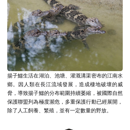
揚子鱷生活在湖泊、池塘、灌溉溝渠密布的江南水
鄉。因人類在長江流域發展，造成棲地破壞的威
脅，導致揚子鱷的分布範圍持續萎縮，被國際自然
保護聯盟列為極度瀕危，多重保護行動已經展開，
除了人工飼養、繁殖，並有一定數量的野放。