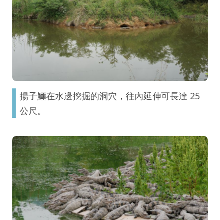
揚子鱷在水邊挖掘的洞穴，往內延伸可長達 25
公尺。