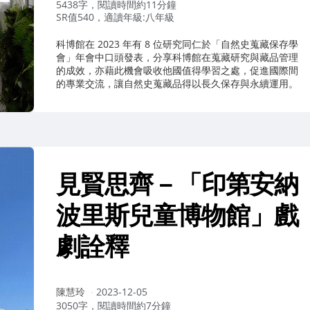
者：
5438字，閱讀時間約11分鐘
SR值540，適讀年級:八年級
科博館在 2023 年有 8 位研究同仁於「自然史蒐藏保存學
會」年會中口頭發表，分享科博館在蒐藏研究與藏品管理
的成效，亦藉此機會吸收他國值得學習之處，促進國際間
的專業交流，讓自然史蒐藏品得以長久保存與永續運用。
見賢思齊－「印第安納
波里斯兒童博物館」戲
劇詮釋
作
陳慧玲
2023-12-05
者：
3050字，閱讀時間約7分鐘