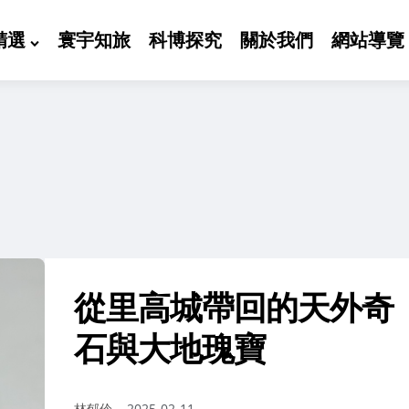
精選
寰宇知旅
科博探究
關於我們
網站導覽
從里高城帶回的天外奇
石與大地瑰寶
作
林郁伶
2025-02-11