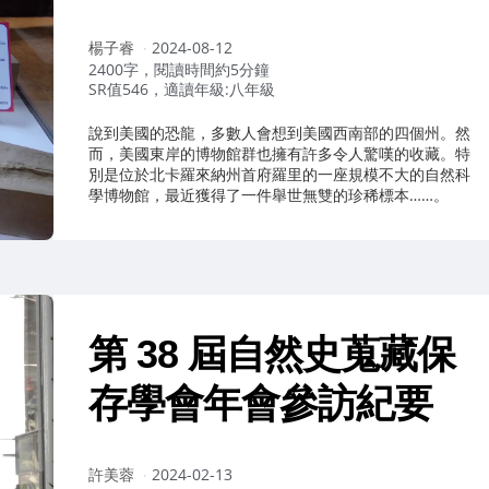
作
楊子睿
2024-08-12
者：
2400字，閱讀時間約5分鐘
SR值546，適讀年級:八年級
說到美國的恐龍，多數人會想到美國西南部的四個州。然
而，美國東岸的博物館群也擁有許多令人驚嘆的收藏。特
別是位於北卡羅來納州首府羅里的一座規模不大的自然科
學博物館，最近獲得了一件舉世無雙的珍稀標本……。
第 38 屆自然史蒐藏保
存學會年會參訪紀要
作
許美蓉
2024-02-13