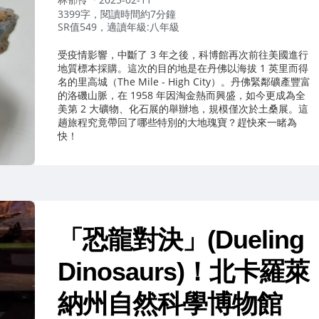
者：
3399字，閱讀時間約7分鐘
SR值549，適讀年級:八年級
受疫情影響，中斷了 3 年之後，科博館再次前往美國進行
地質標本採購。這次的目的地是在丹佛以海拔 1 英里而得
名的里高城（The Mile - High City）。丹佛緊鄰礦產豐富
的洛磯山脈，在 1958 年因淘金熱而興盛，如今更成為全
美第 2 大礦物、化石展的舉辦地，規模僅次於土桑展。這
趟旅程究竟帶回了哪些特別的大地瑰寶？趕快來一睹為
快！
「恐龍對決」(Dueling
Dinosaurs)！北卡羅萊
納州自然科學博物館