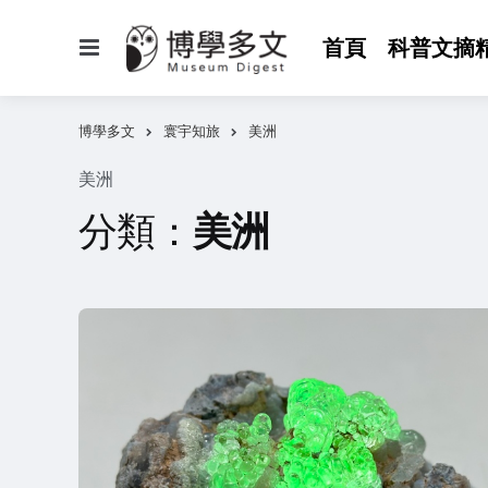
選
首頁
科普文摘
單
博學多文
寰宇知旅
美洲
美洲
分類：
美洲