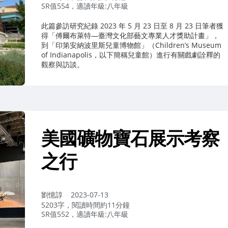
SR值554，適讀年級:八年級
此篇參訪研究紀錄 2023 年 5 月 23 日至 8 月 23 日筆者獲
得「傅爾布萊特—臺灣文化部藝文專業人才獎助計畫」，
到「印第安納波里斯兒童博物館」（Children’s Museum
of Indianapolis，以下簡稱兒童館）進行有關戲劇詮釋的
觀察與訪談。
美國礦物寶石展示考察
之行
作
劉憶諄
2023-07-13
者：
5203字，閱讀時間約11分鐘
SR值552，適讀年級:八年級