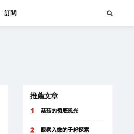
搜
訂閱
尋
推薦文章
菇菇的裙底風光
觀察入微的子籽探索