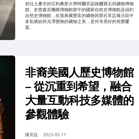
前往土桑市的亞利桑那大學阿爾菲諾維爾寶石與礦物博物
館、史密森尼機構博物館群中的國家自然史博物館及紐約
自然史博物館，欣賞典藏豐富的礦物與寶石常設展示區中
多彩繽紛與光澤變換的礦物之美，是何等美好的視覺饗
宴。
非裔美國人歷史博物館
– 從沉重到希望，融合
大量互動科技多媒體的
參觀體驗
作
陳奕廷
2023-05-11