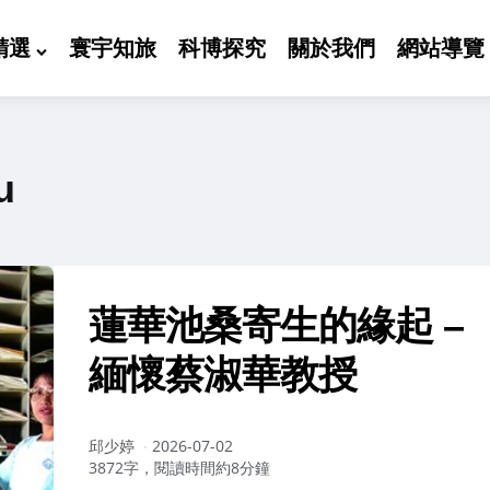
精選
寰宇知旅
科博探究
關於我們
網站導覽
u
蓮華池桑寄生的緣起 –
緬懷蔡淑華教授
作
邱少婷
2026-07-02
者：
3872字，閱讀時間約8分鐘