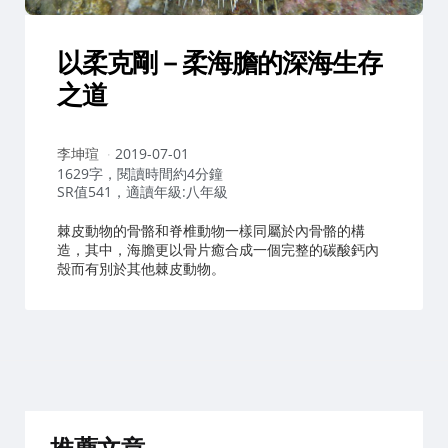
以柔克剛－柔海膽的深海生存
之道
作
李坤瑄
2019-07-01
者：
1629字，閱讀時間約4分鐘
SR值541，適讀年級:八年級
棘皮動物的骨骼和脊椎動物一樣同屬於內骨骼的構
造，其中，海膽更以骨片癒合成一個完整的碳酸鈣內
殼而有別於其他棘皮動物。