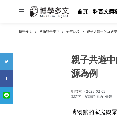
選
首頁
科普文摘
單
博學多文
博物館學季刊
研究紀要
親子共遊中的玩與
親子共遊中
源為例
作
劉君祺
2025-02-03
者：
382字，閱讀時間約1分鐘
博物館的家庭觀