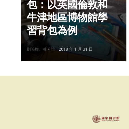
包：以英國倫敦和
牛津地區博物館學
習背包為例
作
劉曉樺、林芳誼
2018 年 1 月 31 日
者：