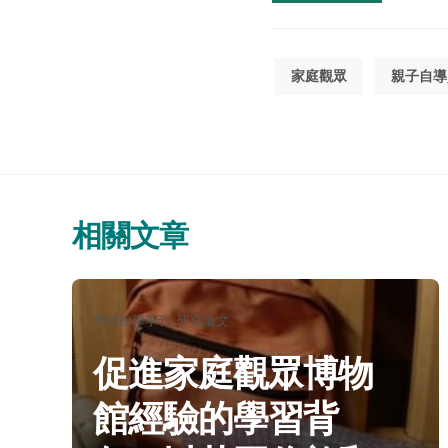
家庭觀眾
親子自導
相關文章
分
博物館學季刊
研究論文
類：
促進家庭觀眾博物
館經驗的學習背