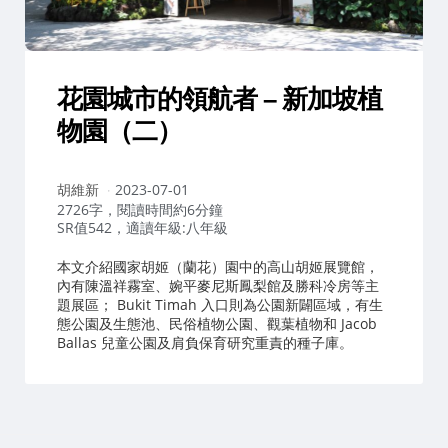
花園城市的領航者 – 新加坡植
物園（二）
作
胡維新
2023-07-01
者：
2726字，閱讀時間約6分鐘
SR值542，適讀年級:八年級
本文介紹國家胡姬（蘭花）園中的高山胡姬展覽館，
內有陳溫祥霧室、婉平麥尼斯鳳梨館及勝科冷房等主
題展區； Bukit Timah 入口則為公園新闢區域，有生
態公園及生態池、民俗植物公園、觀葉植物和 Jacob
Ballas 兒童公園及肩負保育研究重責的種子庫。