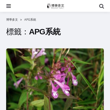
選
搜
單
尋
博學多文
APG系統
標籤：
APG系統