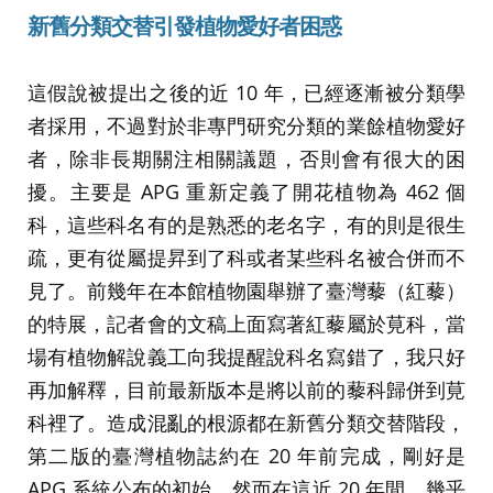
新舊分類交替引發植物愛好者困惑
這假說被提出之後的近 10 年，已經逐漸被分類學
者採用，不過對於非專門研究分類的業餘植物愛好
者，除非長期關注相關議題，否則會有很大的困
擾。主要是 APG 重新定義了開花植物為 462 個
科，這些科名有的是熟悉的老名字，有的則是很生
疏，更有從屬提昇到了科或者某些科名被合併而不
見了。前幾年在本館植物園舉辦了臺灣藜（紅藜）
的特展，記者會的文稿上面寫著紅藜屬於莧科，當
場有植物解說義工向我提醒說科名寫錯了，我只好
再加解釋，目前最新版本是將以前的藜科歸併到莧
科裡了。造成混亂的根源都在新舊分類交替階段，
第二版的臺灣植物誌約在 20 年前完成，剛好是
APG 系統公布的初始，然而在這近 20 年間，幾乎