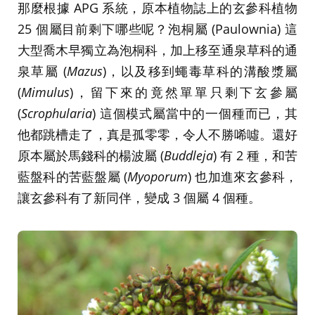
那麼根據 APG 系統，原本植物誌上的玄參科植物
25 個屬目前剩下哪些呢？泡桐屬 (Paulownia) 這
大型喬木早獨立為泡桐科，加上移至通泉草科的通
泉草屬 (
Mazus
)，以及移到蠅毒草科的溝酸漿屬
(
Mimulus
)，留下來的竟然單單只剩下玄參屬
(
Scrophularia
) 這個模式屬當中的一個種而已，其
他都跳槽走了，真是孤零零，令人不勝唏噓。還好
原本屬於馬錢科的楊波屬 (
Buddleja
) 有 2 種，和苦
藍盤科的苦藍盤屬 (
Myoporum
) 也加進來玄參科，
讓玄參科有了新同伴，變成 3 個屬 4 個種。