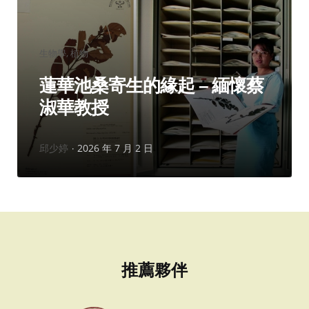
分
生物學
植物
類：
蓮華池桑寄生的緣起 – 緬懷蔡
淑華教授
作
邱少婷
2026 年 7 月 2 日
者：
推薦夥伴