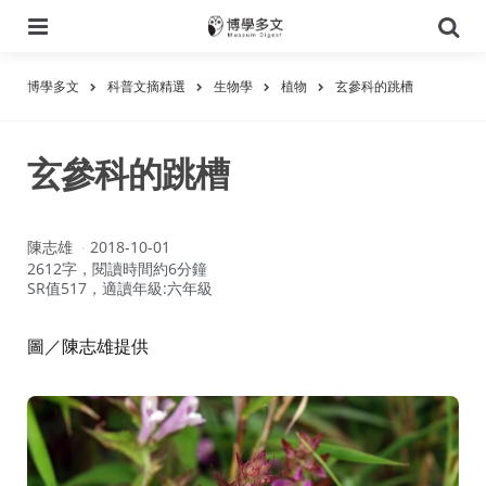
選
搜
單
尋
博學多文
科普文摘精選
生物學
植物
玄參科的跳槽
玄參科的跳槽
作
陳志雄
2018-10-01
者：
2612字，閱讀時間約6分鐘
SR值517，適讀年級:六年級
圖／陳志雄提供