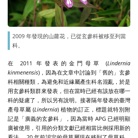
2009 年發現的山蘿花，已從玄參科被移至列當
科。
在 2011 年發表的金門母草 (
Lindernia
kinmenensis
)，因為在文章中討論到「舊的」玄參
科相關種類，為避免和近緣屬產生科名混亂，於是
用玄參科類群來發表，但在當時已經有該放在哪一
科的疑慮了，所以另有說明。接著隔年發表的臺灣
產母草屬 (
Lindernia
) 植物的訂正，標題就特別附
記是「廣義的玄參科」，因為當時 APG 已經明顯
廣被使用，引用的分類文獻已經相當比例採用新的
看法。 20 年前認定的母草屬現在移到了母草科，