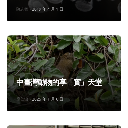
作
陳志雄
2019 年 4 月 1 日
者：
分
生物學
科普文摘精選
類：
中臺灣動物的享「實」天堂
作
廖仁滄
2025 年 1 月 6 日
者：