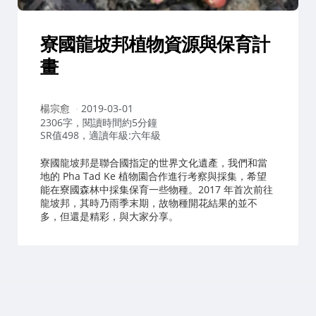
寮國龍坡邦植物資源與保育計
畫
作
楊宗愈
2019-03-01
者：
2306字，閱讀時間約5分鐘
SR值498，適讀年級:六年級
寮國龍坡邦是聯合國指定的世界文化遺產，我們和當
地的 Pha Tad Ke 植物園合作進行考察與採集，希望
能在寮國森林中採集保育一些物種。2017 年首次前往
龍坡邦，其時乃雨季末期，故物種開花結果的並不
多，但還是精彩，與大家分享。