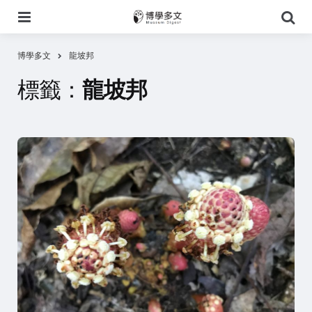
選
搜
單
尋
博學多文
龍坡邦
標籤：
龍坡邦