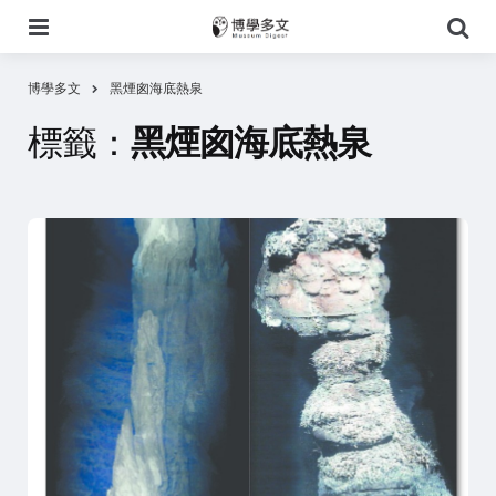
選
搜
單
尋
博學多文
黑煙囪海底熱泉
標籤：
黑煙囪海底熱泉