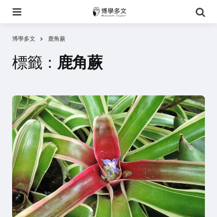
選
搜
單
尋
博學多文
鹿角蕨
標籤：
鹿角蕨