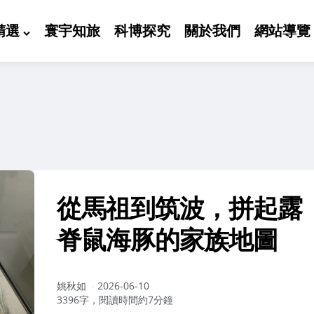
精選
寰宇知旅
科博探究
關於我們
網站導覽
從馬祖到筑波，拼起露
脊鼠海豚的家族地圖
作
姚秋如
2026-06-10
者：
3396字，閱讀時間約7分鐘