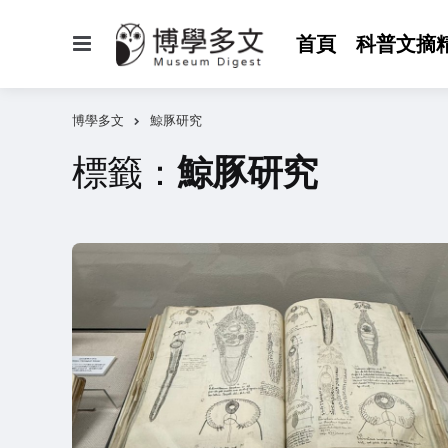
選
首頁
科普文摘
單
博學多文
鯨豚研究
標籤：
鯨豚研究